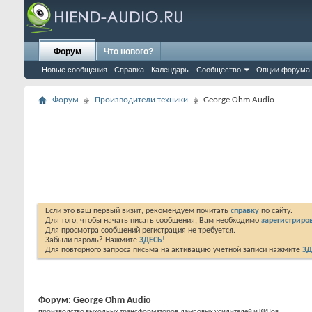
Форум
Что нового?
Новые сообщения
Справка
Календарь
Сообщество
Опции форума
Форум
Производители техники
George Ohm Audio
Если это ваш первый визит, рекомендуем почитать
справку
по сайту.
Для того, чтобы начать писать сообщения, Вам необходимо
зарегистриров
Для просмотра сообщений регистрация не требуется.
Забыли пароль? Нажмите
ЗДЕСЬ!
Для повторного запроса письма на активацию учетной записи нажмите
ЗД
Форум:
George Ohm Audio
производство выходных трансформаторов,ламповых усилителей и КИТов