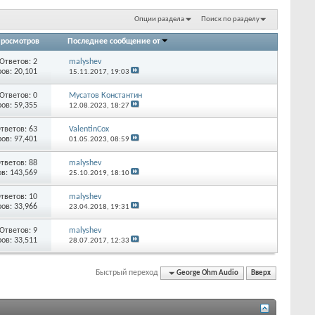
Опции раздела
Поиск по разделу
росмотров
Последнее сообщение от
Ответов:
2
malyshev
ов: 20,101
15.11.2017,
19:03
Ответов:
0
Мусатов Константин
ов: 59,355
12.08.2023,
18:27
тветов:
63
ValentinCox
ов: 97,401
01.05.2023,
08:59
тветов:
88
malyshev
в: 143,569
25.10.2019,
18:10
тветов:
10
malyshev
ов: 33,966
23.04.2018,
19:31
Ответов:
9
malyshev
ов: 33,511
28.07.2017,
12:33
Быстрый переход
George Ohm Audio
Вверх