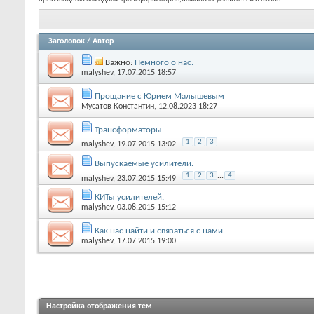
Заголовок
/
Автор
Важно:
Немного о нас.
malyshev
, 17.07.2015 18:57
Прощание с Юрием Малышевым
Мусатов Константин
, 12.08.2023 18:27
Трансформаторы
1
2
3
malyshev
, 19.07.2015 13:02
Выпускаемые усилители.
1
2
3
...
4
malyshev
, 23.07.2015 15:49
КИТы усилителей.
malyshev
, 03.08.2015 15:12
Как нас найти и связаться с нами.
malyshev
, 17.07.2015 19:00
Настройка отображения тем