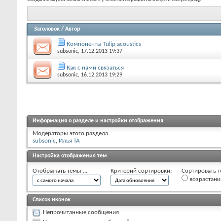
Заголовок
/
Автор
Компоненты Tulip acoustics
subsonic
, 17.12.2013 19:37
Как с нами связаться
subsonic
, 16.12.2013 19:29
Информация о разделе и настройки отображения
Модераторы этого раздела
subsonic
,
Илья TA
Настройка отображения тем
Отображать темы ...
Критерий сортировки:
Сортировать т
возрастан
Список иконок
Непрочитанные сообщения