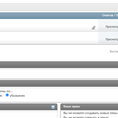
Ответов
/
П
Просмотр
Просмотр
Быстр
емы по...
ию
убыванию
Ваши права
Вы
не можете
создавать новые темы
Вы
не можете
отвечать в темах