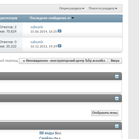
Опции раздела
Поиск по разделу
росмотров
Последнее сообщение от
Ответов:
2
subsonic
ов: 70,624
15.06.2014,
16:25
Ответов:
0
subsonic
ов: 20,222
16.12.2013,
19:29
ый переход
Инновационно - конструкторский центр Tulip acoustics
Вверх
BB коды
Вкл.
Смайлы
Вкл.