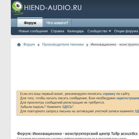
Форум
Что нового?
Новые сообщения
Справка
Календарь
Сообщество
Опции форума
Форум
Производители техники
Инновационно - конструктор
Если это ваш первый визит, рекомендуем почитать
справку
по сайту.
Для того, чтобы начать писать сообщения, Вам необходимо
зарегистриров
Для просмотра сообщений регистрация не требуется.
Забыли пароль? Нажмите
ЗДЕСЬ!
Для повторного запроса письма на активацию учетной записи нажмите
ЗД
Форум:
Инновационно - конструкторский центр Tulip acoustics
Создание акустических систем с учётом интеграции их в акустическую среду