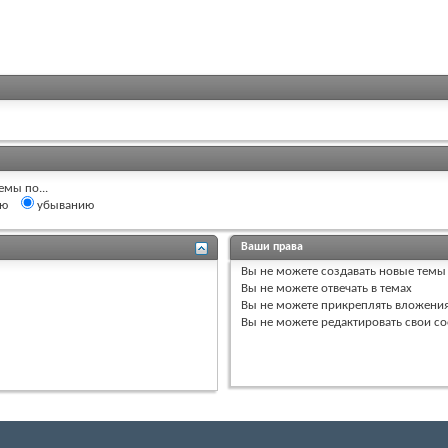
емы по...
ию
убыванию
Ваши права
Вы
не можете
создавать новые темы
Вы
не можете
отвечать в темах
Вы
не можете
прикреплять вложени
Вы
не можете
редактировать свои с