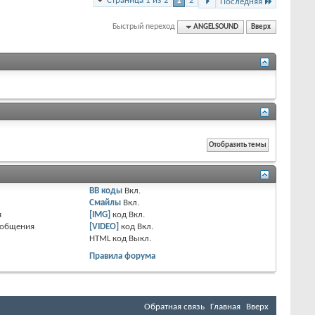
Страница 1 из 2
1
2
Последняя
Быстрый переход
ANGELSOUND
Вверх
BB коды
Вкл.
Смайлы
Вкл.
я
[IMG]
код
Вкл.
ообщения
[VIDEO]
код
Вкл.
HTML код
Выкл.
Правила форума
Обратная связь
Главная
Вверх