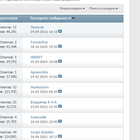
Опции раздела
Поиск по разделу
росмотров
Последнее сообщение от
тветов:
15
Полесов
ов: 44,241
09.09.2013,
16:12
Ответов:
2
Foreverline
ов: 41,346
18.10.2024,
19:02
Ответов:
1
HIWATT
ов: 29,592
25.04.2024,
10:08
Ответов:
1
AgnewInila
ов: 17,960
29.02.2024,
15:05
тветов:
52
MarkoSymn
в: 121,935
14.02.2024,
06:34
тветов:
25
Владимир R-V-A
ов: 52,531
23.03.2023,
21:45
Ответов:
4
АлексейИ
ов: 25,701
26.06.2022,
22:00
тветов:
49
Sergei Bulatkin
в: 114,841
16.04.2021,
10:17