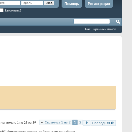
Помощь
Регистрация
Запомнить?
Расширенный поиск
Страница 1 из 2
1
2
ны темы с 1 по 25 из 39
Последняя
зе РС. Домашние кинотеатры на базе наших разработок.