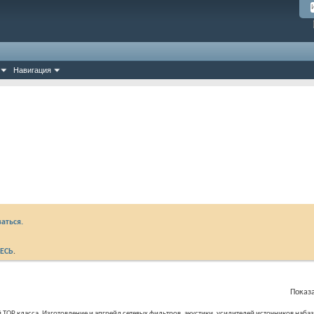
Навигация
аться.
ЕСЬ
.
Показа
 ТОР класса. Изготовление и апгрейд сетевых фильтров, акустики, усилителей источников наба