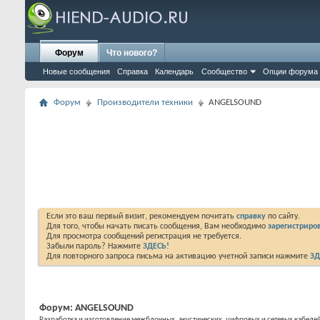
Форум
Что нового?
Новые сообщения
Справка
Календарь
Сообщество
Опции форума
Форум
Производители техники
ANGELSOUND
Если это ваш первый визит, рекомендуем почитать
справку
по сайту.
Для того, чтобы начать писать сообщения, Вам необходимо
зарегистриров
Для просмотра сообщений регистрация не требуется.
Забыли пароль? Нажмите
ЗДЕСЬ!
Для повторного запроса письма на активацию учетной записи нажмите
ЗД
Форум:
ANGELSOUND
Разработка и изготовление межблочных, акустических, цифровых и сетевых кабелей