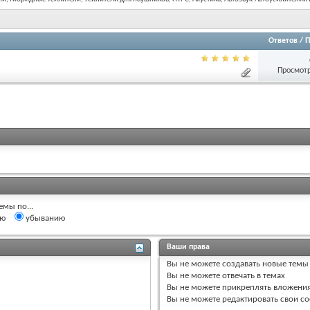
Ответов
/
П
Просмотр
емы по...
ию
убыванию
Ваши права
Вы
не можете
создавать новые темы
Вы
не можете
отвечать в темах
Вы
не можете
прикреплять вложени
Вы
не можете
редактировать свои с