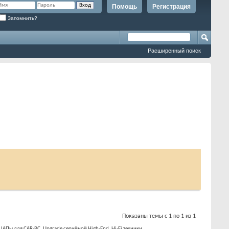
Помощь
Регистрация
Запомнить?
Расширенный поиск
Показаны темы с 1 по 1 из 1
Пы для CAR-PC, Upgrade серийной High-End, Hi-Fi техники