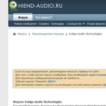
Форум
Что нового?
Новые сообщения
Справка
Календарь
Сообщество
Опции форума
Форум
Производители техники
Indigo Audio Technologies
Если это ваш первый визит, рекомендуем почитать
справку
по сайту.
Для того, чтобы начать писать сообщения, Вам необходимо
зарегистриров
Для просмотра сообщений регистрация не требуется.
Забыли пароль? Нажмите
ЗДЕСЬ!
Для повторного запроса письма на активацию учетной записи нажмите
ЗД
Форум:
Indigo Audio Technologies
Концепт ЦАП-Усилитель, Уникальные и обычные Цифро-АналоговыеПреобразователи, 