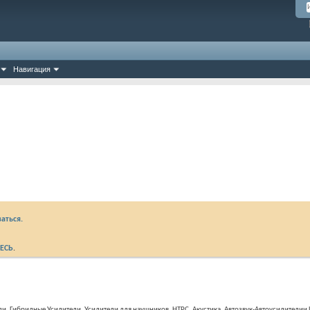
Навигация
аться.
ЕСЬ
.
Гибридные Усилители, Усилители для наушников, HTPC, Акустика, Автозвук-Автоусилителии ЦА