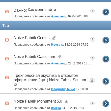
Как меня найти
Важно:
0
Последнее сообщение от
Александр
09.04.2013
08:54
Тем
Noize Fabrik Oculus
1
Последнее сообщение от
Ikeescax
18.02.2024
07:32
Noize Fabrik Castellum
0
Последнее сообщение от
Александр
22.11.2019
13:05
Трехполосная акустика в открытом
оформлении (щит) Noize Fabrik Scutum
13
Последнее сообщение от
Владимир R-V-A
17.10.2019
16:48
Noize Fabrik Monument 5.0
1
Последнее сообщение от
divizka
04.10.2019
02:30