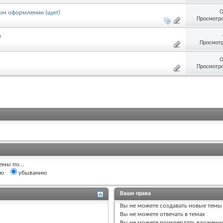
О
ытом оформлении (щит)
Просмотро
0
Просмотр
О
Просмотро
емы по...
ию
убыванию
Ваши права
Вы
не можете
создавать новые темы
Вы
не можете
отвечать в темах
Вы
не можете
прикреплять вложени