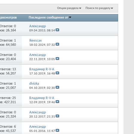
Опции раздела
Поиск по разделу
росмотров
Последнее сообщение от
Ответов:
0
Александр
ов: 26,164
09.04.2013,
08:54
Ответов:
1
Ikeescax
ов: 64,560
18.02.2024,
07:32
Ответов:
0
Александр
ов: 23,404
22.11.2019,
13:05
тветов:
13
Владимир R-V-A
ов: 56,207
17.10.2019,
16:48
Ответов:
1
divizka
ов: 21,007
04.10.2019,
02:30
тветов:
25
Владимир R-V-A
в: 427,311
12.09.2019,
19:46
Ответов:
0
Александр
ов: 21,324
20.12.2017,
21:31
Ответов:
6
Александр
ов: 41,537
05.01.2016,
11:47