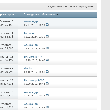
Опции раздела
Поиск по разделу
росмотров
Последнее сообщение от
Ответов:
0
Александр
ов: 26,152
09.04.2013,
08:54
Ответов:
1
Ikeescax
ов: 64,538
18.02.2024,
07:32
Ответов:
0
Александр
ов: 23,393
22.11.2019,
13:05
тветов:
13
Владимир R-V-A
ов: 56,199
17.10.2019,
16:48
Ответов:
1
divizka
ов: 20,993
04.10.2019,
02:30
тветов:
25
Владимир R-V-A
в: 427,273
12.09.2019,
19:46
Ответов:
0
Александр
ов: 21,319
20.12.2017,
21:31
Ответов:
6
Александр
ов: 41,524
05.01.2016,
11:47