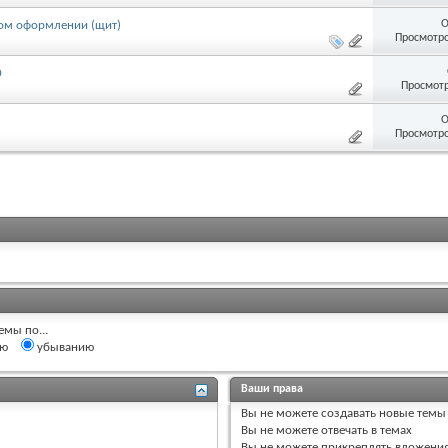
О
ытом оформлении (щит)
Просмотро
0
Просмотр
О
Просмотро
емы по...
ию
убыванию
Ваши права
Вы
не можете
создавать новые темы
Вы
не можете
отвечать в темах
Вы
не можете
прикреплять вложени