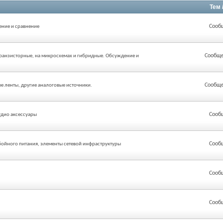
Тем 
Сооб
ение и сравнение
Сообще
транзисторные, на микросхемах и гибридные. Обсуждение и
Сообще
 ленты, другие аналоговые источники.
Сооб
удио аксессуары
Сооб
бойного питания, элементы сетевой инфраструктуры
Сооб
Сооб