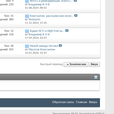
Тем: 9
Win11 и румкоррекция. Взято с...
щений: 220
от
Владимир R-V-A
31.08.2024,
00:51
Тем: 31
Константин, расскажи нам всем...
щений: 384
от
Veniamin
11.12.2023,
17:25
Тем: 12
Аудио Hi-Fi и High-End на...
щений: 156
от
Владимир R-V-A
17.09.2024,
23:27
Тем: 26
Музей завода Октава
щений: 501
от
Мусатов Константин
16.01.2026,
12:37
Быстрый переход
Тематические
Вверх
Обратная связь
Главная
Вверх
Текущее время:
10:11
. Часовой пояс GMT +3.