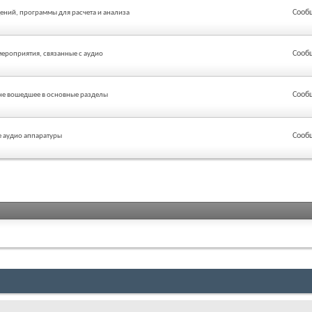
Сооб
ений, программы для расчета и анализа
Сооб
мероприятия, связанные с аудио
Сооб
 не вошедшее в основные разделы
Сооб
е аудио аппаратуры