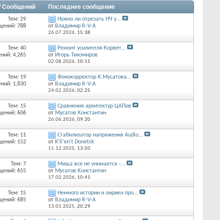
/ Сообщений
Последнее сообщение
Тем: 29
Нужно ли отрезать НЧ у...
щений: 788
от
Владимир R-V-A
26.07.2026,
15:38
Тем: 40
Ремонт усилителя Корвет...
ний: 4,265
от
Игорь Тихомиров
02.08.2026,
10:11
Тем: 19
Фонокорректор К.Мусатова...
ний: 1,830
от
Владимир R-V-A
24.02.2026,
02:25
Тем: 15
Сравнения архитектур ЦАПов
щений: 606
от
Мусатов Константин
26.06.2026,
09:20
Тем: 11
Стабилизатор напряжения Audio...
щений: 152
от
K'li'en't Donetsk
11.12.2025,
13:50
Тем: 7
Миша все не унимается -...
щений: 655
от
Мусатов Константин
17.02.2026,
10:41
Тем: 15
Немного истории и лирики про...
щений: 685
от
Владимир R-V-A
13.01.2025,
20:29