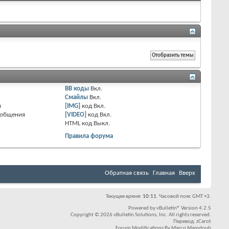
BB коды
Вкл.
Смайлы
Вкл.
я
[IMG]
код
Вкл.
ообщения
[VIDEO]
код
Вкл.
HTML код
Выкл.
Правила форума
Обратная связь
Главная
Вверх
Текущее время:
10:11
. Часовой пояс GMT +3.
Powered by
vBulletin®
Version 4.2.5
Copyright © 2026 vBulletin Solutions, Inc. All rights reserved.
Перевод:
zCarot
Forum Modifications By
Marco Mamdouh