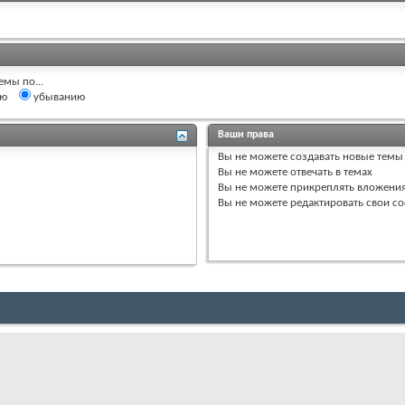
емы по...
ию
убыванию
Ваши права
Вы
не можете
создавать новые темы
Вы
не можете
отвечать в темах
Вы
не можете
прикреплять вложени
Вы
не можете
редактировать свои с