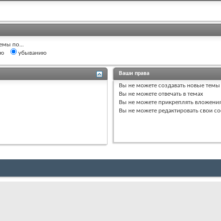
емы по...
ию
убыванию
Ваши права
Вы
не можете
создавать новые темы
Вы
не можете
отвечать в темах
Вы
не можете
прикреплять вложени
Вы
не можете
редактировать свои с