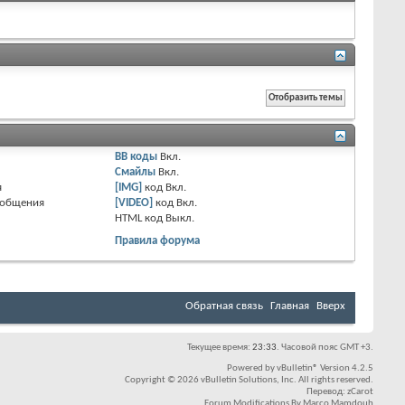
BB коды
Вкл.
Смайлы
Вкл.
я
[IMG]
код
Вкл.
ообщения
[VIDEO]
код
Вкл.
HTML код
Выкл.
Правила форума
Обратная связь
Главная
Вверх
Текущее время:
23:33
. Часовой пояс GMT +3.
Powered by
vBulletin®
Version 4.2.5
Copyright © 2026 vBulletin Solutions, Inc. All rights reserved.
Перевод:
zCarot
Forum Modifications By
Marco Mamdouh