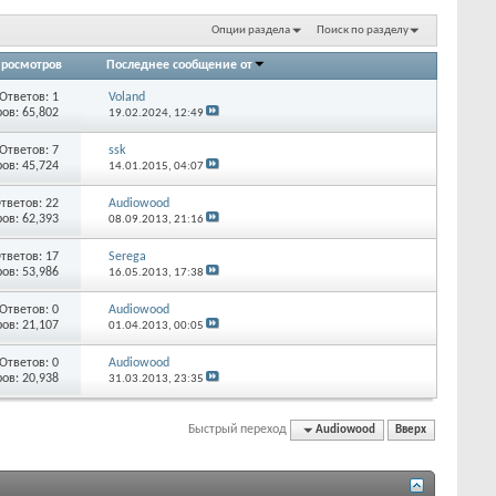
Опции раздела
Поиск по разделу
росмотров
Последнее сообщение от
Ответов:
1
Voland
ов: 65,802
19.02.2024,
12:49
Ответов:
7
ssk
ов: 45,724
14.01.2015,
04:07
тветов:
22
Audiowood
ов: 62,393
08.09.2013,
21:16
тветов:
17
Serega
ов: 53,986
16.05.2013,
17:38
Ответов:
0
Audiowood
ов: 21,107
01.04.2013,
00:05
Ответов:
0
Audiowood
ов: 20,938
31.03.2013,
23:35
Быстрый переход
Audiowood
Вверх