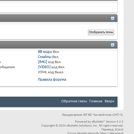
BB коды
Вкл.
Смайлы
Вкл.
я
[IMG]
код
Вкл.
ообщения
[VIDEO]
код
Вкл.
HTML код
Выкл.
Правила форума
Обратная связь
Главная
Вверх
Текущее время:
07:43
. Часовой пояс GMT +3.
Powered by
vBulletin®
Version 4.2.5
Copyright © 2026 vBulletin Solutions, Inc. All rights reserved.
Перевод:
zCarot
Forum Modifications By
Marco Mamdouh