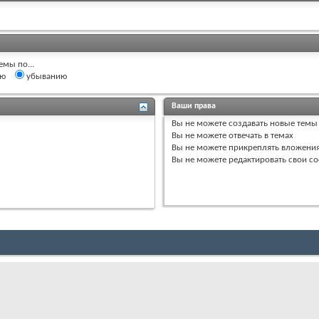
емы по...
ию
убыванию
Ваши права
Вы
не можете
создавать новые темы
Вы
не можете
отвечать в темах
Вы
не можете
прикреплять вложени
Вы
не можете
редактировать свои с