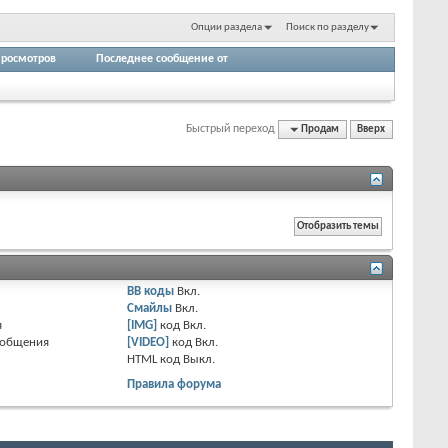
Опции раздела
Поиск по разделу
росмотров
Последнее сообщение от
Быстрый переход
Продам
Вверх
BB коды
Вкл.
Смайлы
Вкл.
я
[IMG]
код
Вкл.
ообщения
[VIDEO]
код
Вкл.
HTML код
Выкл.
Правила форума