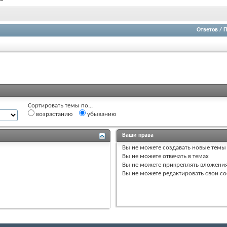
Ответов
/
П
Сортировать темы по...
возрастанию
убыванию
Ваши права
Вы
не можете
создавать новые темы
Вы
не можете
отвечать в темах
Вы
не можете
прикреплять вложени
Вы
не можете
редактировать свои с