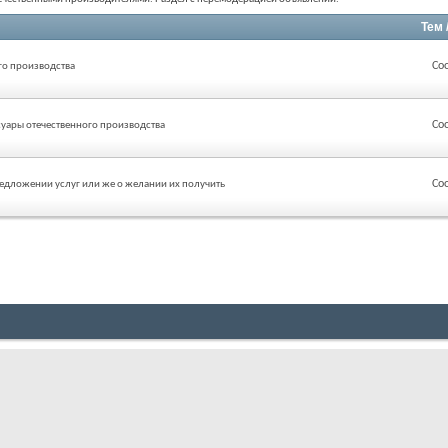
Тем 
Со
го производства
Со
суары отечественного производства
Со
редложении услуг или же о желании их получить