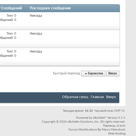
/ Сообщений
Последнее сообщение
Тем: 0
Никогда
общений: 0
Тем: 0
Никогда
общений: 0
Тем: 0
Никогда
общений: 0
Быстрый переход
Барахолка
Вверх
Обратная связь
Главная
Вверх
Текущее время:
16:32
. Часовой пояс GMT +3.
Powered by
vBulletin®
Version 4.2.5
Copyright © 2026 vBulletin Solutions, Inc. All rights reserved.
Перевод:
zCarot
Forum Modifications By
Marco Mamdouh
Web Hosting