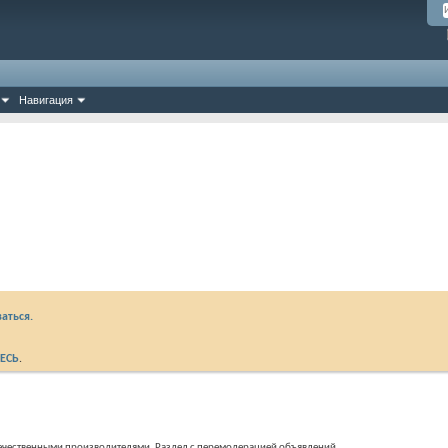
Навигация
аться.
ЕСЬ
.
отечественными производителями. Раздел с перемодерацией объявлений.