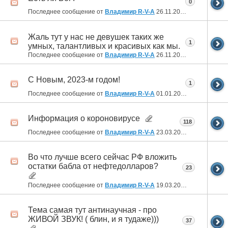
0
Последнее сообщение от
Владимир R-V-A
26.11.2023
23:21
Жаль тут у нас не девушек таких же
1
умных, талантливых и красивых как мы.
Последнее сообщение от
Владимир R-V-A
26.11.2023
20:36
С Новым, 2023-м годом!
1
Последнее сообщение от
Владимир R-V-A
01.01.2023
02:51
Информация о короновирусе
118
Последнее сообщение от
Владимир R-V-A
23.03.2022
21:28
Во что лучше всего сейчас РФ вложить
остатки бабла от нефтедолларов?
23
Последнее сообщение от
Владимир R-V-A
19.03.2022
06:52
Тема самая тут антинаучная - про
ЖИВОЙ ЗВУК! ( блин, и я тудаже)))
37