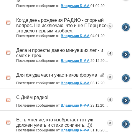
Последнее сообщение от
Владимир R-V-A
01.02.2022
01:43
Когда день рождения РАДИО - спорный
вопрос. Не исключаю, что и не Г.Герц все
5
это дело первым изобрел.
Последнее сообщение от
Владимир R-V-A
04.01.2022
20:59
Дела и проекты давно минувших лет - и
4
смех и грех.
Последнее сообщение от
Владимир R-V-A
29.12.2021
16:07
Для флуда части участников форума
8
Последнее сообщение от
Владимир R-V-A
03.12.2021
18:26
С Днём радио!
9
Последнее сообщение от
Владимир R-V-A
23.11.2021
20:07
Есть мнение, кто изобретает тот уж
0
должен уметь и стихи сочинить...)))
Последнее сообщение от
Владимир R-V-A
31.10.2021
23:13