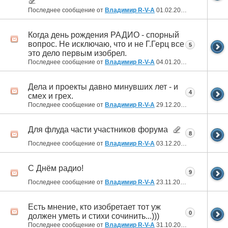
Последнее сообщение от
Владимир R-V-A
01.02.2022
01:43
Когда день рождения РАДИО - спорный
вопрос. Не исключаю, что и не Г.Герц все
5
это дело первым изобрел.
Последнее сообщение от
Владимир R-V-A
04.01.2022
20:59
Дела и проекты давно минувших лет - и
4
смех и грех.
Последнее сообщение от
Владимир R-V-A
29.12.2021
16:07
Для флуда части участников форума
8
Последнее сообщение от
Владимир R-V-A
03.12.2021
18:26
С Днём радио!
9
Последнее сообщение от
Владимир R-V-A
23.11.2021
20:07
Есть мнение, кто изобретает тот уж
0
должен уметь и стихи сочинить...)))
Последнее сообщение от
Владимир R-V-A
31.10.2021
23:13