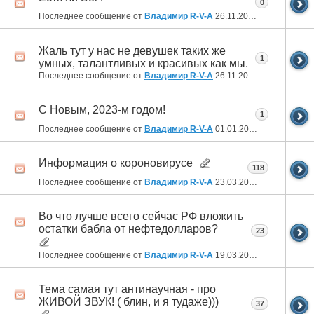
0
Последнее сообщение от
Владимир R-V-A
26.11.2023
23:21
Жаль тут у нас не девушек таких же
1
умных, талантливых и красивых как мы.
Последнее сообщение от
Владимир R-V-A
26.11.2023
20:36
С Новым, 2023-м годом!
1
Последнее сообщение от
Владимир R-V-A
01.01.2023
02:51
Информация о короновирусе
118
Последнее сообщение от
Владимир R-V-A
23.03.2022
21:28
Во что лучше всего сейчас РФ вложить
остатки бабла от нефтедолларов?
23
Последнее сообщение от
Владимир R-V-A
19.03.2022
06:52
Тема самая тут антинаучная - про
ЖИВОЙ ЗВУК! ( блин, и я тудаже)))
37