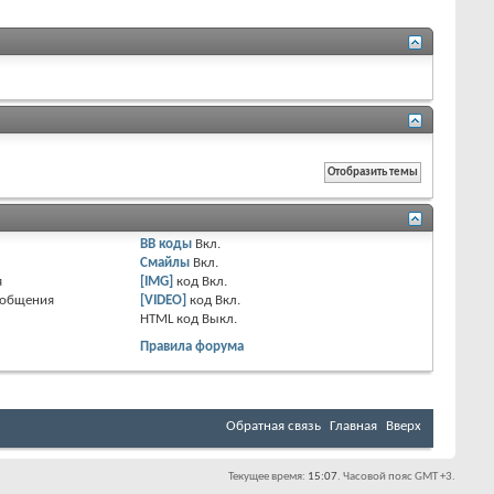
BB коды
Вкл.
Смайлы
Вкл.
я
[IMG]
код
Вкл.
ообщения
[VIDEO]
код
Вкл.
HTML код
Выкл.
Правила форума
Обратная связь
Главная
Вверх
Текущее время:
15:07
. Часовой пояс GMT +3.