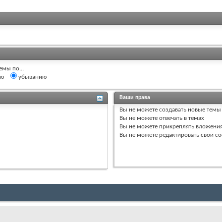
емы по...
ию
убыванию
Ваши права
Вы
не можете
создавать новые темы
Вы
не можете
отвечать в темах
Вы
не можете
прикреплять вложени
Вы
не можете
редактировать свои с