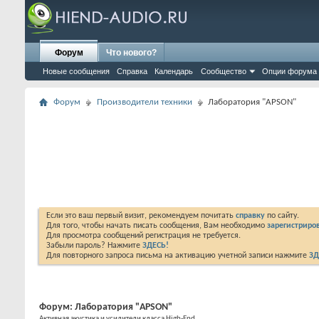
Форум
Что нового?
Новые сообщения
Справка
Календарь
Сообщество
Опции форума
Форум
Производители техники
Лаборатория "APSON"
Если это ваш первый визит, рекомендуем почитать
справку
по сайту.
Для того, чтобы начать писать сообщения, Вам необходимо
зарегистриров
Для просмотра сообщений регистрация не требуется.
Забыли пароль? Нажмите
ЗДЕСЬ!
Для повторного запроса письма на активацию учетной записи нажмите
ЗД
Форум:
Лаборатория "APSON"
Активная акустика и усилители класса Нigh-End