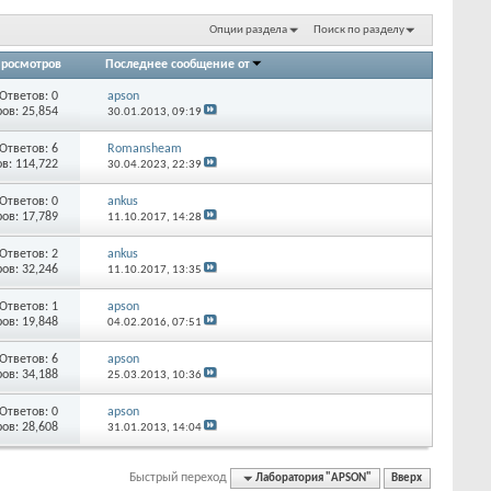
Опции раздела
Поиск по разделу
росмотров
Последнее сообщение от
Ответов:
0
apson
ов: 25,854
30.01.2013,
09:19
Ответов:
6
Romansheam
в: 114,722
30.04.2023,
22:39
Ответов:
0
ankus
ов: 17,789
11.10.2017,
14:28
Ответов:
2
ankus
ов: 32,246
11.10.2017,
13:35
Ответов:
1
apson
ов: 19,848
04.02.2016,
07:51
Ответов:
6
apson
ов: 34,188
25.03.2013,
10:36
Ответов:
0
apson
ов: 28,608
31.01.2013,
14:04
Быстрый переход
Лаборатория "APSON"
Вверх