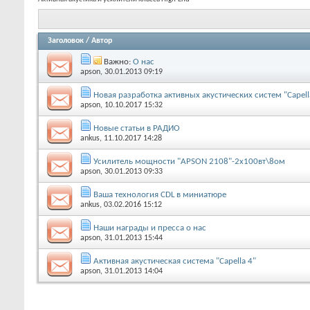
Заголовок
/
Автор
Важно:
О нас
apson
, 30.01.2013 09:19
Новая разработка активных акустических систем "Capell
apson
, 10.10.2017 15:32
Новые статьи в РАДИО
ankus
, 11.10.2017 14:28
Усилитель мощности "APSON 2108"-2х100вт\8ом
apson
, 30.01.2013 09:33
Ваша технология CDL в миниатюре
ankus
, 03.02.2016 15:12
Наши награды и пресса о нас
apson
, 31.01.2013 15:44
Активная акустическая система "Capella 4"
apson
, 31.01.2013 14:04