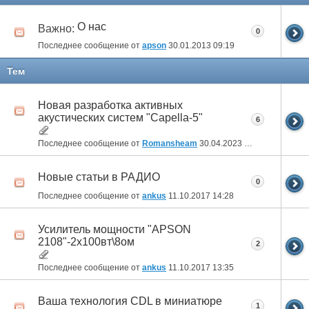
О нас
Важно:
0
Последнее сообщение от
apson
30.01.2013
09:19
Тем
Новая разработка активных
акустических систем "Capella-5"
6
Последнее сообщение от
Romansheam
30.04.2023
22:39
Новые статьи в РАДИО
0
Последнее сообщение от
ankus
11.10.2017
14:28
Усилитель мощности "APSON
2108"-2х100вт\8ом
2
Последнее сообщение от
ankus
11.10.2017
13:35
Ваша технология CDL в миниатюре
1