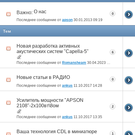
О нас
Важно:
0
Последнее сообщение от
apson
30.01.2013
09:19
Тем
Новая разработка активных
акустических систем "Capella-5"
6
Последнее сообщение от
Romansheam
30.04.2023
22:39
Новые статьи в РАДИО
0
Последнее сообщение от
ankus
11.10.2017
14:28
Усилитель мощности "APSON
2108"-2х100вт\8ом
2
Последнее сообщение от
ankus
11.10.2017
13:35
Ваша технология CDL в миниатюре
1