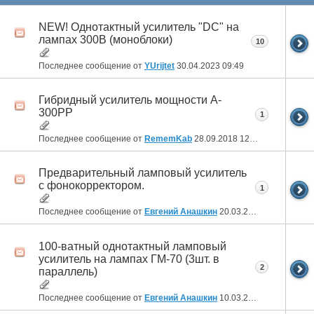
NEW! Однотактный усилитель "DC" на
лампах 300В (моноблоки)
10
Последнее сообщение от
YUrijtet
30.04.2023
09:49
Гибридный усилитель мощности A-
300PP
1
Последнее сообщение от
RememKab
28.09.2018
12:32
Предварительный ламповый усилитель
с фонокорректором.
1
Последнее сообщение от
Евгений Анашкин
20.03.2017
09:27
100-ватный однотактный ламповый
усилитель на лампах ГМ-70 (3шт. в
2
параллель)
Последнее сообщение от
Евгений Анашкин
10.03.2017
11:40