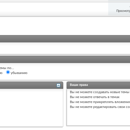
Просмотр
емы по...
ию
убыванию
Ваши права
Вы
не можете
создавать новые темы
Вы
не можете
отвечать в темах
Вы
не можете
прикреплять вложени
Вы
не можете
редактировать свои с