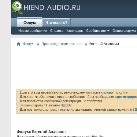
Форум
Что нового?
Новые сообщения
Справка
Календарь
Сообщество
Опции форума
Форум
Производители техники
Евгений Анашкин
Если это ваш первый визит, рекомендуем почитать
справку
по сайту.
Для того, чтобы начать писать сообщения, Вам необходимо
зарегистриров
Для просмотра сообщений регистрация не требуется.
Забыли пароль? Нажмите
ЗДЕСЬ!
Для повторного запроса письма на активацию учетной записи нажмите
ЗД
Форум:
Евгений Анашкин
Ламповые и гибридные усилители мощности класса High-End