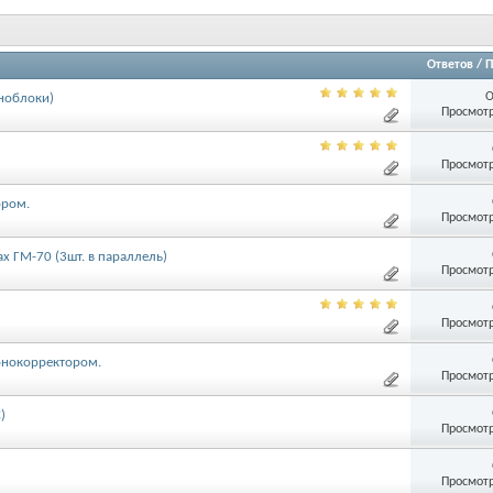
Ответов
/
П
О
ноблоки)
Просмотр
Просмотр
ором.
Просмотр
 ГМ-70 (3шт. в параллель)
Просмотр
Просмотр
онокорректором.
Просмотр
)
Просмотр
Просмотр