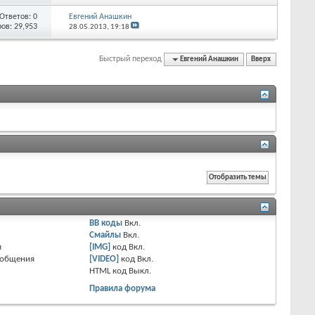
Ответов:
0
Евгений Анашкин
ов: 29,953
28.05.2013,
19:18
Быстрый переход
Евгений Анашкин
Вверх
BB коды
Вкл.
Смайлы
Вкл.
я
[IMG]
код
Вкл.
ообщения
[VIDEO]
код
Вкл.
HTML код
Выкл.
Правила форума