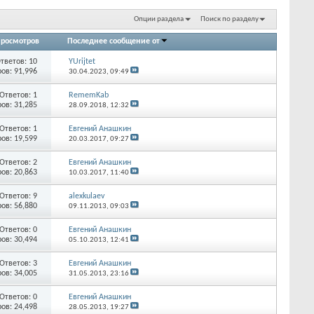
Опции раздела
Поиск по разделу
росмотров
Последнее сообщение от
тветов:
10
YUrijtet
ов: 91,996
30.04.2023,
09:49
Ответов:
1
RememKab
ов: 31,285
28.09.2018,
12:32
Ответов:
1
Евгений Анашкин
ов: 19,599
20.03.2017,
09:27
Ответов:
2
Евгений Анашкин
ов: 20,863
10.03.2017,
11:40
Ответов:
9
alexkulaev
ов: 56,880
09.11.2013,
09:03
Ответов:
0
Евгений Анашкин
ов: 30,494
05.10.2013,
12:41
Ответов:
3
Евгений Анашкин
ов: 34,005
31.05.2013,
23:16
Ответов:
0
Евгений Анашкин
ов: 24,498
28.05.2013,
19:27