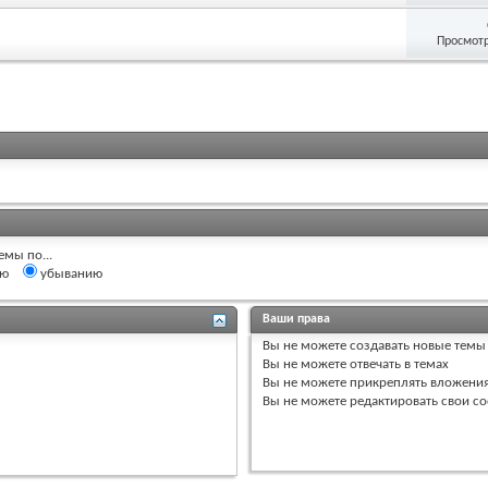
Просмотр
емы по...
ию
убыванию
Ваши права
Вы
не можете
создавать новые темы
Вы
не можете
отвечать в темах
Вы
не можете
прикреплять вложени
Вы
не можете
редактировать свои с