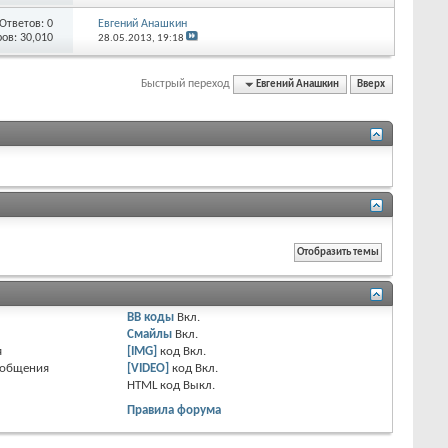
Ответов:
0
Евгений Анашкин
ов: 30,010
28.05.2013,
19:18
Быстрый переход
Евгений Анашкин
Вверх
BB коды
Вкл.
Смайлы
Вкл.
я
[IMG]
код
Вкл.
ообщения
[VIDEO]
код
Вкл.
HTML код
Выкл.
Правила форума