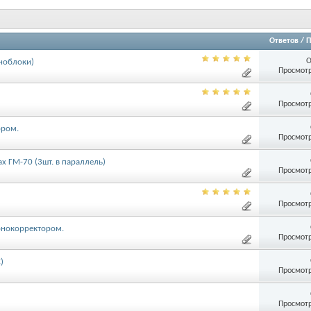
Ответов
/
П
О
ноблоки)
Просмотр
Просмотр
ором.
Просмотр
 ГМ-70 (3шт. в параллель)
Просмотр
Просмотр
онокорректором.
Просмотр
)
Просмотр
Просмотр