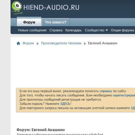
Форум
Что нового?
Новые сообщения
Справка
Календарь
Сообщество
Опции форума
Форум
Производители техники
Евгений Анашкин
Если это ваш первый визит, рекомендуем почитать
справку
по сайту.
Для того, чтобы начать писать сообщения, Вам необходимо
зарегистриров
Для просмотра сообщений регистрация не требуется.
Забыли пароль? Нажмите
ЗДЕСЬ!
Для повторного запроса письма на активацию учетной записи нажмите
ЗД
Форум:
Евгений Анашкин
Ламповые и гибридные усилители мощности класса High-End