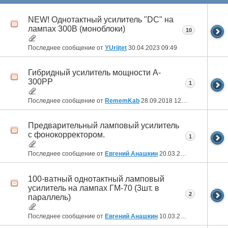
NEW! Однотактный усилитель "DC" на
лампах 300В (моноблоки)
10
Последнее сообщение от
YUrijtet
30.04.2023
09:49
Гибридный усилитель мощности A-
300PP
1
Последнее сообщение от
RememKab
28.09.2018
12:32
Предварительный ламповый усилитель
с фонокорректором.
1
Последнее сообщение от
Евгений Анашкин
20.03.2017
09:27
100-ватный однотактный ламповый
усилитель на лампах ГМ-70 (3шт. в
2
параллель)
Последнее сообщение от
Евгений Анашкин
10.03.2017
11:40