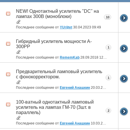
NEW! Однотактный усилитель "DC" на
лампах 300В (моноблоки)
10
Последнее сообщение от
YUrijtet
30.04.2023
09:49
Гибридный усилитель мощности A-
300PP
1
Последнее сообщение от
RememKab
28.09.2018
12:32
Предварительный ламповый усилитель
с фонокорректором.
1
Последнее сообщение от
Евгений Анашкин
20.03.2017
09:27
100-ватный однотактный ламповый
усилитель на лампах ГМ-70 (3шт. в
2
параллель)
Последнее сообщение от
Евгений Анашкин
10.03.2017
11:40