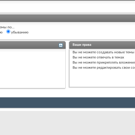
емы по...
ию
убыванию
Ваши права
Вы
не можете
создавать новые темы
Вы
не можете
отвечать в темах
Вы
не можете
прикреплять вложени
Вы
не можете
редактировать свои с