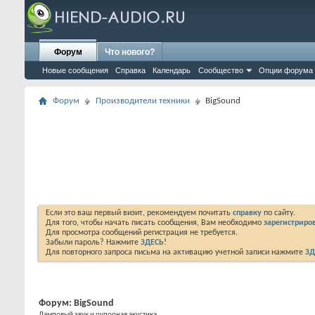
Форум
Что нового?
Новые сообщения
Справка
Календарь
Сообщество
Опции форума
Форум
Производители техники
BigSound
Если это ваш первый визит, рекомендуем почитать
справку
по сайту.
Для того, чтобы начать писать сообщения, Вам необходимо
зарегистриров
Для просмотра сообщений регистрация не требуется.
Забыли пароль? Нажмите
ЗДЕСЬ!
Для повторного запроса письма на активацию учетной записи нажмите
ЗД
Форум:
BigSound
Ламповый звук и рупорная акустика