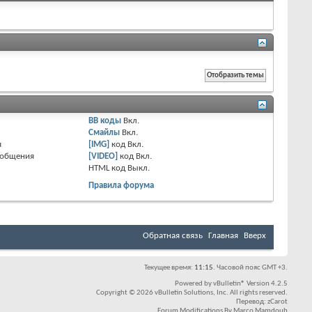
BB коды
Вкл.
Смайлы
Вкл.
я
[IMG]
код
Вкл.
ообщения
[VIDEO]
код
Вкл.
HTML код
Выкл.
Правила форума
Обратная связь
Главная
Вверх
Текущее время:
11:15
. Часовой пояс GMT +3.
Powered by
vBulletin®
Version 4.2.5
Copyright © 2026 vBulletin Solutions, Inc. All rights reserved.
Перевод:
zCarot
Forum Modifications By
Marco Mamdouh