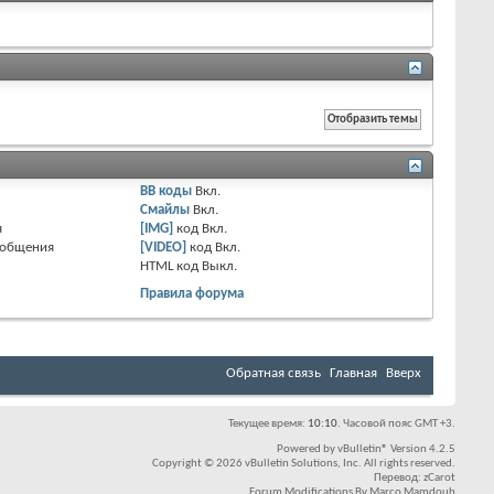
BB коды
Вкл.
Смайлы
Вкл.
я
[IMG]
код
Вкл.
ообщения
[VIDEO]
код
Вкл.
HTML код
Выкл.
Правила форума
Обратная связь
Главная
Вверх
Текущее время:
10:10
. Часовой пояс GMT +3.
Powered by
vBulletin®
Version 4.2.5
Copyright © 2026 vBulletin Solutions, Inc. All rights reserved.
Перевод:
zCarot
Forum Modifications By
Marco Mamdouh