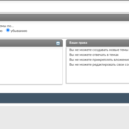
емы по...
ию
убыванию
Ваши права
Вы
не можете
создавать новые темы
Вы
не можете
отвечать в темах
Вы
не можете
прикреплять вложени
Вы
не можете
редактировать свои с