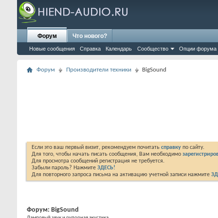
Форум
Что нового?
Новые сообщения
Справка
Календарь
Сообщество
Опции форума
Форум
Производители техники
BigSound
Если это ваш первый визит, рекомендуем почитать
справку
по сайту.
Для того, чтобы начать писать сообщения, Вам необходимо
зарегистриров
Для просмотра сообщений регистрация не требуется.
Забыли пароль? Нажмите
ЗДЕСЬ!
Для повторного запроса письма на активацию учетной записи нажмите
ЗД
Форум:
BigSound
Ламповый звук и рупорная акустика