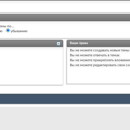
емы по...
ию
убыванию
Ваши права
Вы
не можете
создавать новые темы
Вы
не можете
отвечать в темах
Вы
не можете
прикреплять вложени
Вы
не можете
редактировать свои с