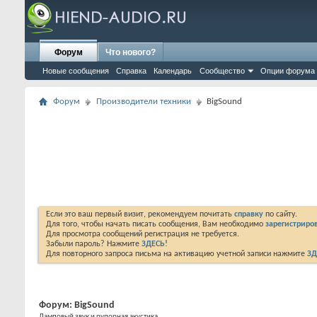
Форум
Что нового?
Новые сообщения
Справка
Календарь
Сообщество
Опции форума
Форум
Производители техники
BigSound
Если это ваш первый визит, рекомендуем почитать
справку
по сайту.
Для того, чтобы начать писать сообщения, Вам необходимо
зарегистриров
Для просмотра сообщений регистрация не требуется.
Забыли пароль? Нажмите
ЗДЕСЬ!
Для повторного запроса письма на активацию учетной записи нажмите
ЗД
Форум:
BigSound
Ламповый звук и рупорная акустика