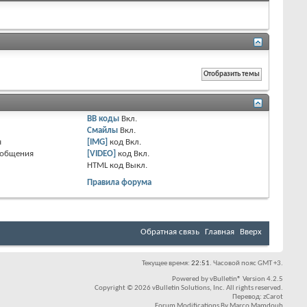
BB коды
Вкл.
Смайлы
Вкл.
я
[IMG]
код
Вкл.
ообщения
[VIDEO]
код
Вкл.
HTML код
Выкл.
Правила форума
Обратная связь
Главная
Вверх
Текущее время:
22:51
. Часовой пояс GMT +3.
Powered by
vBulletin®
Version 4.2.5
Copyright © 2026 vBulletin Solutions, Inc. All rights reserved.
Перевод:
zCarot
Forum Modifications By
Marco Mamdouh