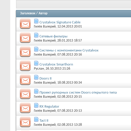
Заголовок
/
Автор
Crystalvox Signature Cable
Гилёв Валерий
, 12.04.2013 20:01
Сетевые фильтры
Гилёв Валерий
, 28.01.2013 18:57
Системы с компонентами Crystalvox
Гилёв Валерий
, 07.08.2013 20:16
Crystalvox Smarthorn
Руслан
, 26.10.2013 21:26
Doors II
Гилёв Валерий
, 18.08.2013 00:34
Проект рупорных систем Doors открытого типа
Гилёв Валерий
, 02.08.2013 20:15
RX Regulator
Гилёв Валерий
, 07.08.2013 20:13
Tact II
Гилёв Валерий
, 02.08.2013 13:28