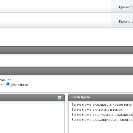
Просмотр
Просмотр
емы по...
ию
убыванию
Ваши права
Вы
не можете
создавать новые темы
Вы
не можете
отвечать в темах
Вы
не можете
прикреплять вложени
Вы
не можете
редактировать свои с