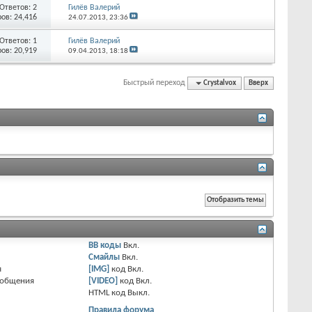
Ответов:
2
Гилёв Валерий
ов: 24,416
24.07.2013,
23:36
Ответов:
1
Гилёв Валерий
ов: 20,919
09.04.2013,
18:18
Быстрый переход
Crystalvox
Вверх
BB коды
Вкл.
Смайлы
Вкл.
я
[IMG]
код
Вкл.
ообщения
[VIDEO]
код
Вкл.
HTML код
Выкл.
Правила форума