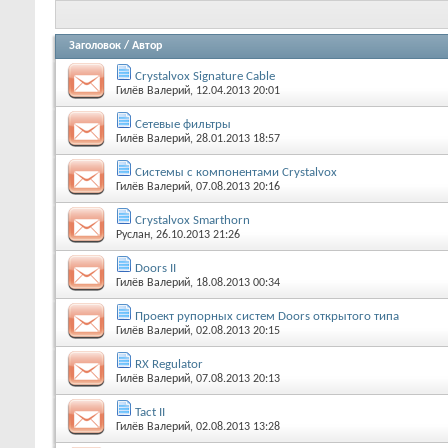
Заголовок
/
Автор
Crystalvox Signature Cable
Гилёв Валерий
, 12.04.2013 20:01
Сетевые фильтры
Гилёв Валерий
, 28.01.2013 18:57
Системы с компонентами Crystalvox
Гилёв Валерий
, 07.08.2013 20:16
Crystalvox Smarthorn
Руслан
, 26.10.2013 21:26
Doors II
Гилёв Валерий
, 18.08.2013 00:34
Проект рупорных систем Doors открытого типа
Гилёв Валерий
, 02.08.2013 20:15
RX Regulator
Гилёв Валерий
, 07.08.2013 20:13
Tact II
Гилёв Валерий
, 02.08.2013 13:28