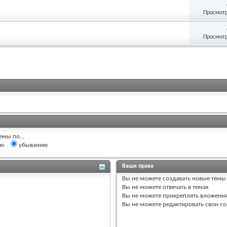
Просмотр
Просмотр
емы по...
ию
убыванию
Ваши права
Вы
не можете
создавать новые темы
Вы
не можете
отвечать в темах
Вы
не можете
прикреплять вложени
Вы
не можете
редактировать свои с