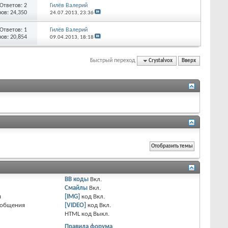
Ответов:
2
Гилёв Валерий
ов: 24,350
24.07.2013,
23:36
Ответов:
1
Гилёв Валерий
ов: 20,854
09.04.2013,
18:18
Быстрый переход
Crystalvox
Вверх
BB коды
Вкл.
Смайлы
Вкл.
я
[IMG]
код
Вкл.
ообщения
[VIDEO]
код
Вкл.
HTML код
Выкл.
Правила форума