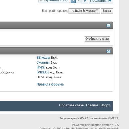
Страница 1 из 2
1
2
Последняя
Быстрый переход
Razin & Musatoff
Вверх
BB коды
Вкл.
Смайлы
Вкл.
я
[IMG]
код
Вкл.
ообщения
[VIDEO]
код
Вкл.
HTML код
Выкл.
Правила форума
Обратная связь
Главная
Вверх
Текущее время:
05:27
. Часовой пояс GMT +3.
Powered by
vBulletin®
Version 4.2.5
Copyright © 2026 vBulletin Solutions, Inc. All rights reserved.