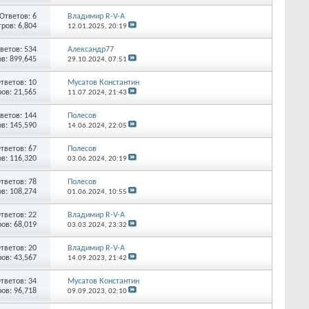
Ответов:
6
Владимир R-V-A
ров: 6,804
12.01.2025,
20:19
ветов:
534
Александр77
в: 899,645
29.10.2024,
07:51
тветов:
10
Мусатов Константин
ов: 21,565
11.07.2024,
21:43
ветов:
144
Полесов
в: 145,590
14.06.2024,
22:05
тветов:
67
Полесов
в: 116,320
03.06.2024,
20:19
тветов:
78
Полесов
в: 108,274
01.06.2024,
10:55
тветов:
22
Владимир R-V-A
ов: 68,019
03.03.2024,
23:32
тветов:
20
Владимир R-V-A
ов: 43,567
14.09.2023,
21:42
тветов:
34
Мусатов Константин
ов: 96,718
09.09.2023,
02:10