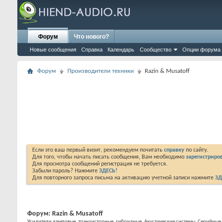
Форум
Что нового?
Новые сообщения
Справка
Календарь
Сообщество
Опции форума
Форум
Производители техники
Razin & Musatoff
Если это ваш первый визит, рекомендуем почитать
справку
по сайту.
Для того, чтобы начать писать сообщения, Вам необходимо
зарегистриров
Для просмотра сообщений регистрация не требуется.
Забыли пароль? Нажмите
ЗДЕСЬ!
Для повторного запроса письма на активацию учетной записи нажмите
ЗД
Форум:
Razin & Musatoff
Усилители ламповые, транзисторные, гибридные. Акустические системы. Серийные 