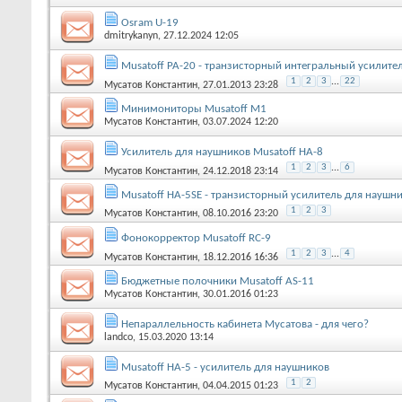
Osram U-19
dmitrykanyn
, 27.12.2024 12:05
Musatoff PA-20 - транзисторный интегральный усилите
1
2
3
...
22
Мусатов Константин
, 27.01.2013 23:28
Минимониторы Musatoff M1
Мусатов Константин
, 03.07.2024 12:20
Усилитель для наушников Musatoff HA-8
1
2
3
...
6
Мусатов Константин
, 24.12.2018 23:14
Musatoff HA-5SE - транзисторный усилитель для наушн
1
2
3
Мусатов Константин
, 08.10.2016 23:20
Фонокорректор Musatoff RC-9
1
2
3
...
4
Мусатов Константин
, 18.12.2016 16:36
Бюджетные полочники Musatoff AS-11
Мусатов Константин
, 30.01.2016 01:23
Непараллельность кабинета Мусатова - для чего?
landco
, 15.03.2020 13:14
Musatoff HA-5 - усилитель для наушников
1
2
Мусатов Константин
, 04.04.2015 01:23