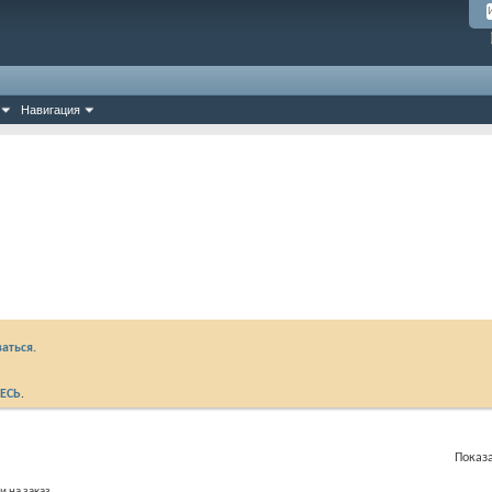
Навигация
аться.
ЕСЬ
.
Показа
и на заказ