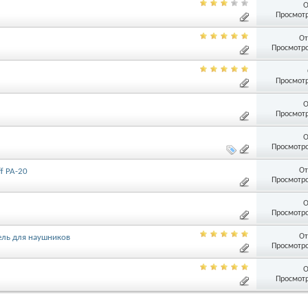
О
Просмотр
От
Просмотро
Просмотр
О
Просмотр
О
Просмотро
От
f PA-20
Просмотро
О
Просмотро
От
ель для наушников
Просмотро
О
Просмотр