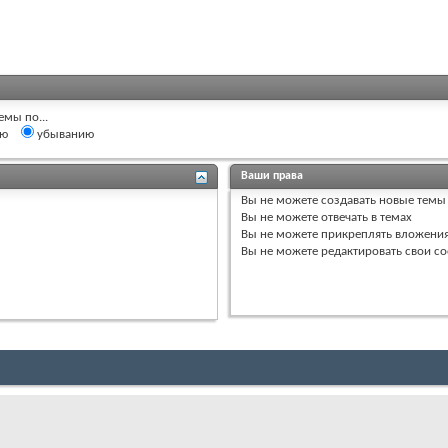
емы по...
ию
убыванию
Ваши права
Вы
не можете
создавать новые темы
Вы
не можете
отвечать в темах
Вы
не можете
прикреплять вложени
Вы
не можете
редактировать свои с