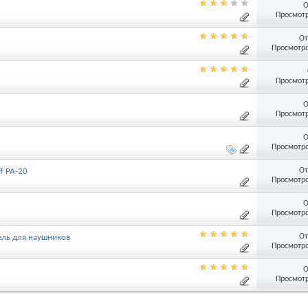
О
Просмотр
От
Просмотро
Просмотр
О
Просмотр
О
Просмотро
От
f PA-20
Просмотро
О
Просмотро
От
ель для наушников
Просмотро
О
Просмотр