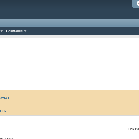
Навигация
аться.
ЕСЬ
.
Показа
и на заказ