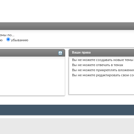
емы по...
ию
убыванию
Ваши права
Вы
не можете
создавать новые темы
Вы
не можете
отвечать в темах
Вы
не можете
прикреплять вложени
Вы
не можете
редактировать свои с