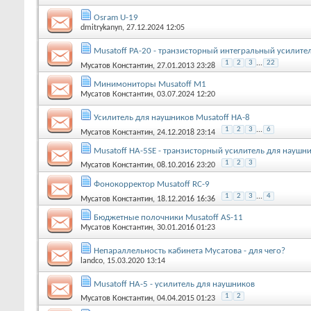
Osram U-19
dmitrykanyn
, 27.12.2024 12:05
Musatoff PA-20 - транзисторный интегральный усилите
1
2
3
...
22
Мусатов Константин
, 27.01.2013 23:28
Минимониторы Musatoff M1
Мусатов Константин
, 03.07.2024 12:20
Усилитель для наушников Musatoff HA-8
1
2
3
...
6
Мусатов Константин
, 24.12.2018 23:14
Musatoff HA-5SE - транзисторный усилитель для наушн
1
2
3
Мусатов Константин
, 08.10.2016 23:20
Фонокорректор Musatoff RC-9
1
2
3
...
4
Мусатов Константин
, 18.12.2016 16:36
Бюджетные полочники Musatoff AS-11
Мусатов Константин
, 30.01.2016 01:23
Непараллельность кабинета Мусатова - для чего?
landco
, 15.03.2020 13:14
Musatoff HA-5 - усилитель для наушников
1
2
Мусатов Константин
, 04.04.2015 01:23