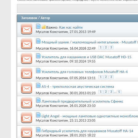
Заголовок
/
Автор
Важно:
Как нас найти
Мусатов Константин
, 27.01.2013 19:49
Мощный ушник / маломощный интегальник - Musatoff 
1
2
3
Мусатов Константин
, 16.04.2026 22:49
Усилитель для наушников и USB DAC Musatoff HD-15
Мусатов Константин
, 09.10.2024 19:55
Усилитель для головных телефонов Musatoff HA-4
1
2
3
Мусатов Константин
, 07.05.2014 13:11
AS-4 - трехполосная акустическая система
1
2
3
...
5
Мусатов Константин
, 30.01.2013 01:23
Ламповый предварительный усилитель Сфинкс
Мусатов Константин
, 26.01.2026 23:10
Light Angel - мощные ламповые однотактные моноблок
Мусатов Константин
, 23.11.2013 23:05
Гибридный усилитель для наушников Musatoff HA-14
Мусатов Константин
, 28.01.2025 18:22