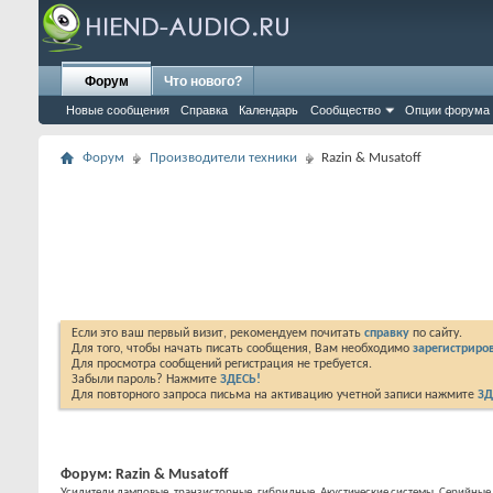
Форум
Что нового?
Новые сообщения
Справка
Календарь
Сообщество
Опции форума
Форум
Производители техники
Razin & Musatoff
Если это ваш первый визит, рекомендуем почитать
справку
по сайту.
Для того, чтобы начать писать сообщения, Вам необходимо
зарегистриров
Для просмотра сообщений регистрация не требуется.
Забыли пароль? Нажмите
ЗДЕСЬ!
Для повторного запроса письма на активацию учетной записи нажмите
ЗД
Форум:
Razin & Musatoff
Усилители ламповые, транзисторные, гибридные. Акустические системы. Серийные 