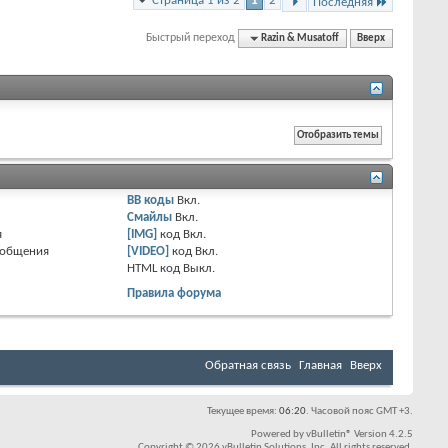
Страница 1 из 2
1
2
Последняя
Быстрый переход
Razin & Musatoff
Вверх
BB коды
Вкл.
Смайлы
Вкл.
я
[IMG]
код
Вкл.
ообщения
[VIDEO]
код
Вкл.
HTML код
Выкл.
Правила форума
Обратная связь
Главная
Вверх
Текущее время:
06:20
. Часовой пояс GMT +3.
Powered by
vBulletin®
Version 4.2.5
Copyright © 2026 vBulletin Solutions, Inc. All rights reserved.