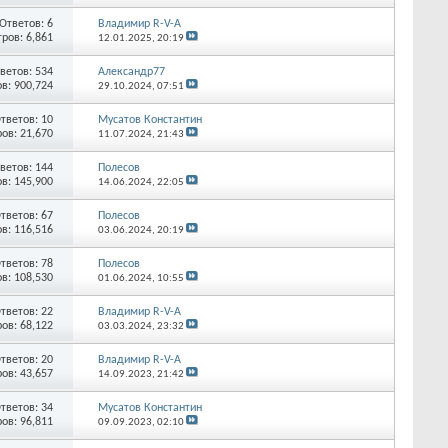
Ответов:
6
Владимир R-V-A
ров: 6,861
12.01.2025,
20:19
ветов:
534
Александр77
в: 900,724
29.10.2024,
07:51
тветов:
10
Мусатов Константин
ов: 21,670
11.07.2024,
21:43
ветов:
144
Полесов
в: 145,900
14.06.2024,
22:05
тветов:
67
Полесов
в: 116,516
03.06.2024,
20:19
тветов:
78
Полесов
в: 108,530
01.06.2024,
10:55
тветов:
22
Владимир R-V-A
ов: 68,122
03.03.2024,
23:32
тветов:
20
Владимир R-V-A
ов: 43,657
14.09.2023,
21:42
тветов:
34
Мусатов Константин
ов: 96,811
09.09.2023,
02:10