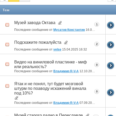
Тем
Музей завода Октава
1
Последнее сообщение от
Мусатов Константин
16.01.2026
12:37
Подскажите пожалуйста
2
Последнее сообщение от
velse
15.04.2025
16:32
Видео на виниловой пластинке - миф
0
или реальность?
Последнее сообщение от
Владимир R-V-A
12.10.2024
14:31
Ятак и не понял, тут будет мозговой
штурм по поаводу искажений винала
0
под 10%?
Последнее сообщение от
Владимир R-V-A
07.09.2024
15:59
Музей старого радио в Переславле