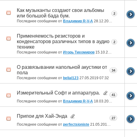
Как музыканты создают свои альбомы
2
или большой бада бум.
Последнее сообщение от
Владимир R-V-A
28.12.2020
22:04
Применяемость резисторов и
конденсаторов различных типов в аудио
2
технике
Последнее сообщение от
Игорь Тихомиров
15.10.2020
14:27
О развязывании напольной акустики от
34
пола
Последнее сообщение от
belial123
27.05.2019
07:32
Измерительный Софт и аппаратура.
41
Последнее сообщение от
Владимир R-V-A
18.03.2019
18:20
Припои для Хай-Энда
27
Последнее сообщение от
perfectsioniste
21.05.2016
06:28