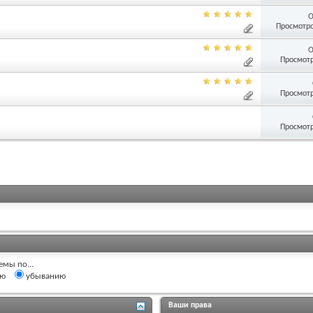
О
Просмотро
О
Просмотр
Просмотр
Просмотр
емы по...
ию
убыванию
Ваши права