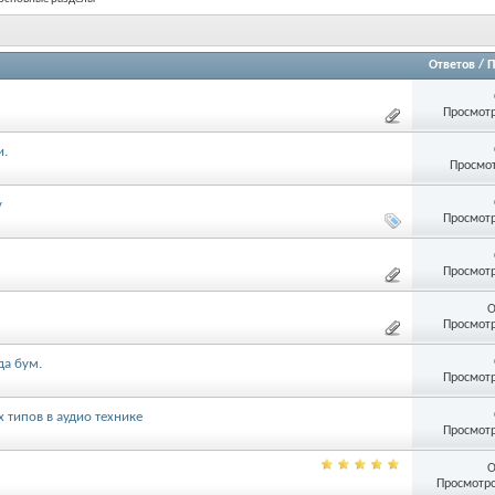
Ответов
/
П
Просмотр
и.
Просмот
у
Просмотр
Просмотр
О
Просмотр
да бум.
Просмотр
 типов в аудио технике
Просмотр
О
Просмотро