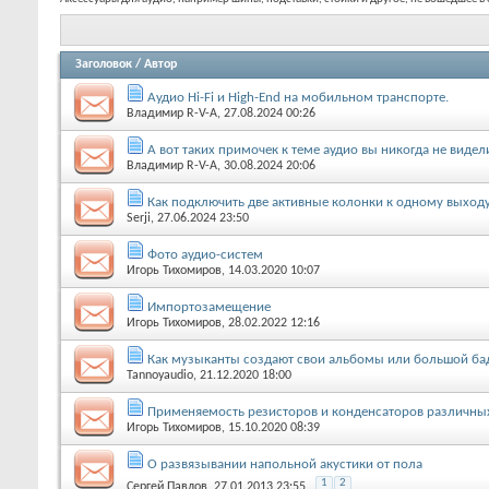
Заголовок
/
Автор
Аудио Hi-Fi и High-End на мобильном транспорте.
Владимир R-V-A
, 27.08.2024 00:26
А вот таких примочек к теме аудио вы никогда не видел
Владимир R-V-A
, 30.08.2024 20:06
Как подключить две активные колонки к одному выход
Serji
, 27.06.2024 23:50
Фото аудио-систем
Игорь Тихомиров
, 14.03.2020 10:07
Импортозамещение
Игорь Тихомиров
, 28.02.2022 12:16
Как музыканты создают свои альбомы или большой ба
Tannoyaudio
, 21.12.2020 18:00
Применяемость резисторов и конденсаторов различных
Игорь Тихомиров
, 15.10.2020 08:39
О развязывании напольной акустики от пола
1
2
Сергей Павлов
, 27.01.2013 23:55