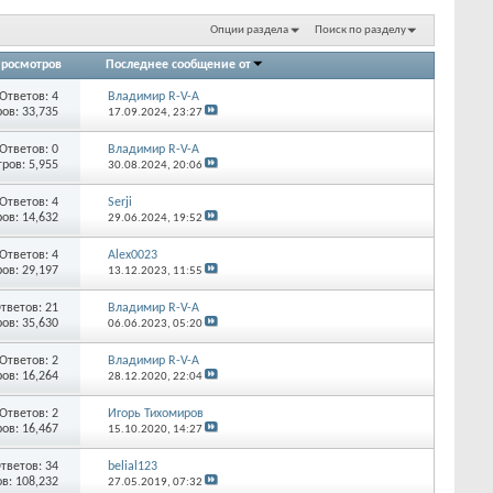
Опции раздела
Поиск по разделу
росмотров
Последнее сообщение от
Ответов:
4
Владимир R-V-A
ов: 33,735
17.09.2024,
23:27
Ответов:
0
Владимир R-V-A
ров: 5,955
30.08.2024,
20:06
Ответов:
4
Serji
ов: 14,632
29.06.2024,
19:52
Ответов:
4
Alex0023
ов: 29,197
13.12.2023,
11:55
тветов:
21
Владимир R-V-A
ов: 35,630
06.06.2023,
05:20
Ответов:
2
Владимир R-V-A
ов: 16,264
28.12.2020,
22:04
Ответов:
2
Игорь Тихомиров
ов: 16,467
15.10.2020,
14:27
тветов:
34
belial123
в: 108,232
27.05.2019,
07:32