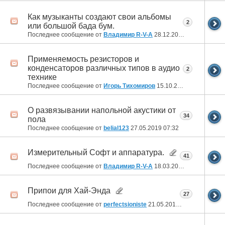
Как музыканты создают свои альбомы
2
или большой бада бум.
Последнее сообщение от
Владимир R-V-A
28.12.2020
22:04
Применяемость резисторов и
конденсаторов различных типов в аудио
2
технике
Последнее сообщение от
Игорь Тихомиров
15.10.2020
14:27
О развязывании напольной акустики от
34
пола
Последнее сообщение от
belial123
27.05.2019
07:32
Измерительный Софт и аппаратура.
41
Последнее сообщение от
Владимир R-V-A
18.03.2019
18:20
Припои для Хай-Энда
27
Последнее сообщение от
perfectsioniste
21.05.2016
06:28