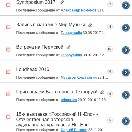
Synthposium 2017.
2
Последнее сообщение от
Александр Романов
31.08.2017
22:19
Запись в магазине Мир Музыки
8
Последнее сообщение от
Tannoyaudio
30.08.2017
14:06
Встреча на Пермской
16
Последнее сообщение от
Tannoyaudio
30.07.2017
23:04
Loudhead 2016
0
Последнее сообщение от
Мусатов Константин
28.10.2016
21:39
Приглашаем Вас в проект Технорум!
0
Последнее сообщение от
tehnorum
20.01.2016
11:18
15-я выставка «Российский Hi-End» -
Отечественная авторская
5
аудиоаппаратура класса Hi - End
Последнее сообщение от
Сергей Павлов
23.11.2015
01:55