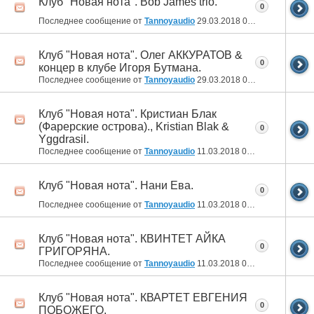
Клуб "Новая нота". Bob James trio.
0
Последнее сообщение от
Tannoyaudio
29.03.2018
07:53
Клуб "Новая нота". Олег АККУРАТОВ &
0
концер в клубе Игоря Бутмана.
Последнее сообщение от
Tannoyaudio
29.03.2018
07:47
Клуб "Новая нота". Кристиан Блак
(Фарерские острова)., Kristian Blak &
0
Yggdrasil.
Последнее сообщение от
Tannoyaudio
11.03.2018
01:14
Клуб "Новая нота". Нани Ева.
0
Последнее сообщение от
Tannoyaudio
11.03.2018
01:06
Клуб "Новая нота". КВИНТЕТ АЙКА
0
ГРИГОРЯНА.
Последнее сообщение от
Tannoyaudio
11.03.2018
00:57
Клуб "Новая нота". КВАРТЕТ ЕВГЕНИЯ
0
ПОБОЖЕГО.