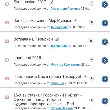
Synthposium 2017.
2
Последнее сообщение от
Александр Романов
31.08.2017
22:19
Запись в магазине Мир Музыки
8
Последнее сообщение от
Tannoyaudio
30.08.2017
14:06
Встреча на Пермской
16
Последнее сообщение от
Tannoyaudio
30.07.2017
23:04
Loudhead 2016
0
Последнее сообщение от
Мусатов Константин
28.10.2016
21:39
Приглашаем Вас в проект Технорум!
0
Последнее сообщение от
tehnorum
20.01.2016
11:18
15-я выставка «Российский Hi-End» -
Отечественная авторская
5
аудиоаппаратура класса Hi - End
Последнее сообщение от
Сергей Павлов
23.11.2015
01:55