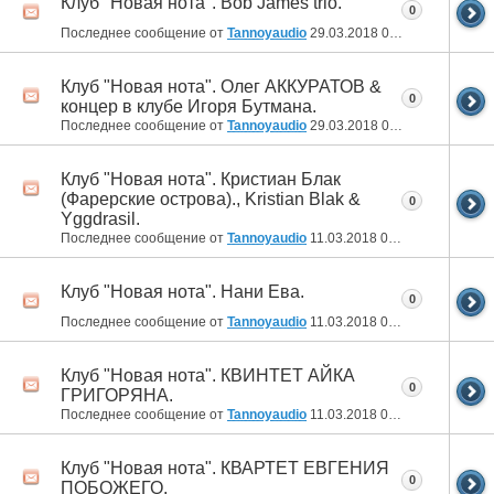
Клуб "Новая нота". Bob James trio.
0
Последнее сообщение от
Tannoyaudio
29.03.2018
07:53
Клуб "Новая нота". Олег АККУРАТОВ &
0
концер в клубе Игоря Бутмана.
Последнее сообщение от
Tannoyaudio
29.03.2018
07:47
Клуб "Новая нота". Кристиан Блак
(Фарерские острова)., Kristian Blak &
0
Yggdrasil.
Последнее сообщение от
Tannoyaudio
11.03.2018
01:14
Клуб "Новая нота". Нани Ева.
0
Последнее сообщение от
Tannoyaudio
11.03.2018
01:06
Клуб "Новая нота". КВИНТЕТ АЙКА
0
ГРИГОРЯНА.
Последнее сообщение от
Tannoyaudio
11.03.2018
00:57
Клуб "Новая нота". КВАРТЕТ ЕВГЕНИЯ
0
ПОБОЖЕГО.