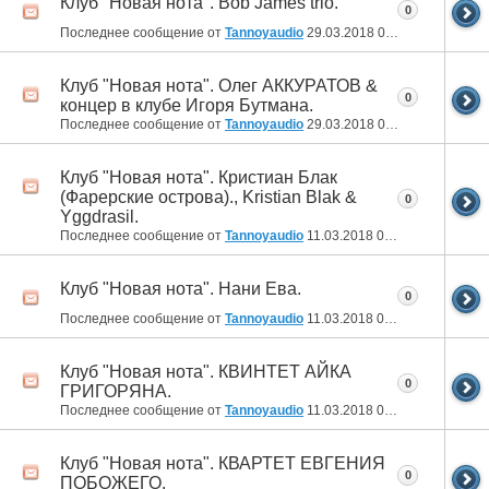
Клуб "Новая нота". Bob James trio.
0
Последнее сообщение от
Tannoyaudio
29.03.2018
07:53
Клуб "Новая нота". Олег АККУРАТОВ &
0
концер в клубе Игоря Бутмана.
Последнее сообщение от
Tannoyaudio
29.03.2018
07:47
Клуб "Новая нота". Кристиан Блак
(Фарерские острова)., Kristian Blak &
0
Yggdrasil.
Последнее сообщение от
Tannoyaudio
11.03.2018
01:14
Клуб "Новая нота". Нани Ева.
0
Последнее сообщение от
Tannoyaudio
11.03.2018
01:06
Клуб "Новая нота". КВИНТЕТ АЙКА
0
ГРИГОРЯНА.
Последнее сообщение от
Tannoyaudio
11.03.2018
00:57
Клуб "Новая нота". КВАРТЕТ ЕВГЕНИЯ
0
ПОБОЖЕГО.