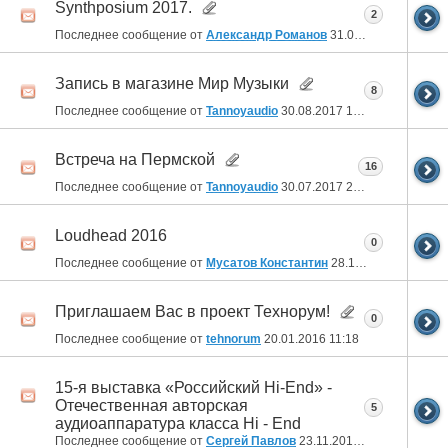
Synthposium 2017.
2
Последнее сообщение от
Александр Романов
31.08.2017
22:19
Запись в магазине Мир Музыки
8
Последнее сообщение от
Tannoyaudio
30.08.2017
14:06
Встреча на Пермской
16
Последнее сообщение от
Tannoyaudio
30.07.2017
23:04
Loudhead 2016
0
Последнее сообщение от
Мусатов Константин
28.10.2016
21:39
Приглашаем Вас в проект Технорум!
0
Последнее сообщение от
tehnorum
20.01.2016
11:18
15-я выставка «Российский Hi-End» -
Отечественная авторская
5
аудиоаппаратура класса Hi - End
Последнее сообщение от
Сергей Павлов
23.11.2015
01:55