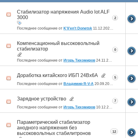
Стабилизатор напряжения Audio lot ALF
3000
2
Последнее сообщение от
K'li'en't Donetsk
11.12.2025
13:50
Компенсационный высоковольтный
стабилизатор
0
Последнее сообщение от
Игорь Тихомиров
24.11.2025
19:56
Доработка китайского ИБП 24Вх6А
5
Последнее сообщение от
Владимир R-V-A
20.09.2024
21:34
Зарядное устройство
7
Последнее сообщение от
Игорь Тихомиров
10.12.2023
17:42
Параметрический стабилизатор
анодного напряжения без
12
высоковольтных стабилитронов