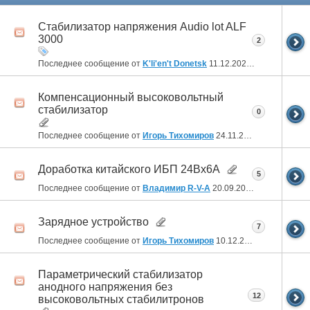
Стабилизатор напряжения Audio lot ALF
3000
2
Последнее сообщение от
K'li'en't Donetsk
11.12.2025
13:50
Компенсационный высоковольтный
стабилизатор
0
Последнее сообщение от
Игорь Тихомиров
24.11.2025
19:56
Доработка китайского ИБП 24Вх6А
5
Последнее сообщение от
Владимир R-V-A
20.09.2024
21:34
Зарядное устройство
7
Последнее сообщение от
Игорь Тихомиров
10.12.2023
17:42
Параметрический стабилизатор
анодного напряжения без
12
высоковольтных стабилитронов