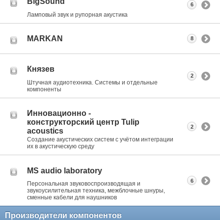
BigSound
6
Ламповый звук и рупорная акустика
MARKAN
8
Князев
2
Штучная аудиотехника. Системы и отдельные
компоненты
Инновационно -
конструкторский центр Tulip
2
acoustics
Создание акустических систем с учётом интеграции
их в акустическую среду
MS audio laboratory
6
Персональная звуковоспроизводящая и
звукоусилительная техника, межблочные шнуры,
сменные кабели для наушников
Производители компонентов