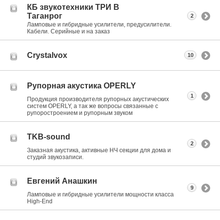
КБ звукотехники ТРИ В
Таганрог
2
Ламповые и гибридные усилители, предусилители.
Кабели. Серийные и на заказ
Crystalvox
10
Рупорная акустика OPERLY
1
Продукция производителя рупорных акустических
систем OPERLY, а так же вопросы связанные с
рупоростроением и рупорным звуком
TKB-sound
2
Заказная акустика, активные НЧ секции для дома и
студий звукозаписи.
Евгений Анашкин
9
Ламповые и гибридные усилители мощности класса
High-End