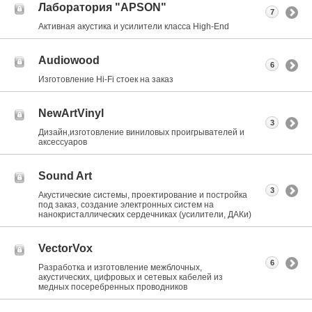
Лаборатория "APSON"
7
Активная акустика и усилители класса Нigh-End
Audiowood
6
Изготовление Hi-Fi стоек на заказ
NewArtVinyl
3
Дизайн,изготовление виниловых проигрывателей и
аксессуаров
Sound Art
3
Акустические системы, проектирование и постройка
под заказ, создание электронных систем на
нанокристаллических сердечниках (усилители, ДАКи)
VectorVox
6
Разработка и изготовление межблочных,
акустических, цифровых и сетевых кабелей из
медных посеребренных проводников