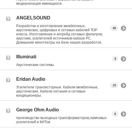
модернизация имеющихся.
ANGELSOUND
Разработка и изготовление межблочных,
40
акустических, цифровых и сетевых кабелей ТОР
класса. Изготовление и апгрейд сетевых фильтров,
акустики, усилителей источников набазе РС.
Домашние кинотеатры на базе наших разработок.
Illuminati
9
Акустические системы
Eridan Audio
10
Усилители транзисторные. Кабели межблочные,
акустические. Кабели питания и сетевые
кондиционеры.
George Ohm Audio
6
производство выходных трансформаторов,ламповых
усилителей и КИТов