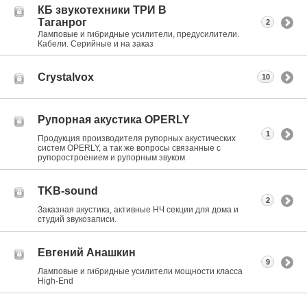
КБ звукотехники ТРИ В
Таганрог
2
Ламповые и гибридные усилители, предусилители.
Кабели. Серийные и на заказ
Crystalvox
10
Рупорная акустика OPERLY
1
Продукция производителя рупорных акустических
систем OPERLY, а так же вопросы связанные с
рупоростроением и рупорным звуком
TKB-sound
2
Заказная акустика, активные НЧ секции для дома и
студий звукозаписи.
Евгений Анашкин
9
Ламповые и гибридные усилители мощности класса
High-End