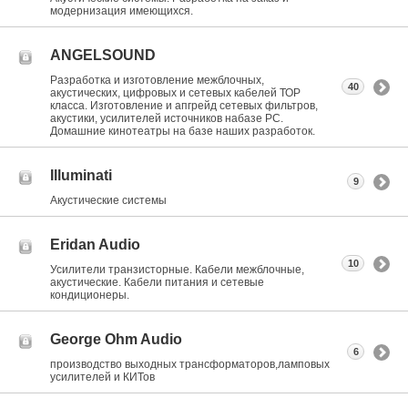
модернизация имеющихся.
ANGELSOUND
Разработка и изготовление межблочных,
40
акустических, цифровых и сетевых кабелей ТОР
класса. Изготовление и апгрейд сетевых фильтров,
акустики, усилителей источников набазе РС.
Домашние кинотеатры на базе наших разработок.
Illuminati
9
Акустические системы
Eridan Audio
10
Усилители транзисторные. Кабели межблочные,
акустические. Кабели питания и сетевые
кондиционеры.
George Ohm Audio
6
производство выходных трансформаторов,ламповых
усилителей и КИТов