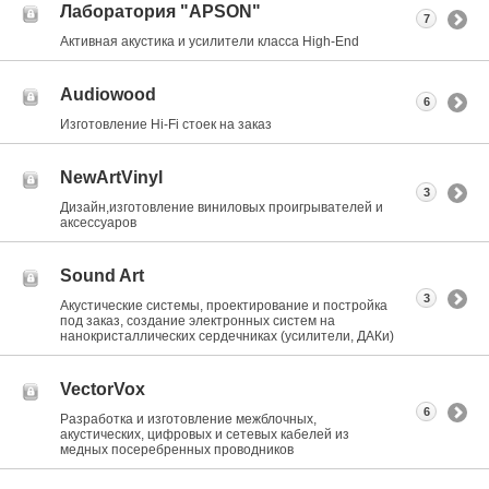
Лаборатория "APSON"
7
Активная акустика и усилители класса Нigh-End
Audiowood
6
Изготовление Hi-Fi стоек на заказ
NewArtVinyl
3
Дизайн,изготовление виниловых проигрывателей и
аксессуаров
Sound Art
3
Акустические системы, проектирование и постройка
под заказ, создание электронных систем на
нанокристаллических сердечниках (усилители, ДАКи)
VectorVox
6
Разработка и изготовление межблочных,
акустических, цифровых и сетевых кабелей из
медных посеребренных проводников