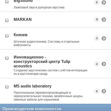
BigSound
6
Ламповый звук и рупорная акустика
MARKAN
8
Князев
2
Штучная аудиотехника. Системы и отдельные
компоненты
Инновационно -
конструкторский центр Tulip
2
acoustics
Создание акустических систем с учётом интеграции
их в акустическую среду
MS audio laboratory
6
Персональная звуковоспроизводящая и
звукоусилительная техника, межблочные шнуры,
сменные кабели для наушников
Производители компонентов