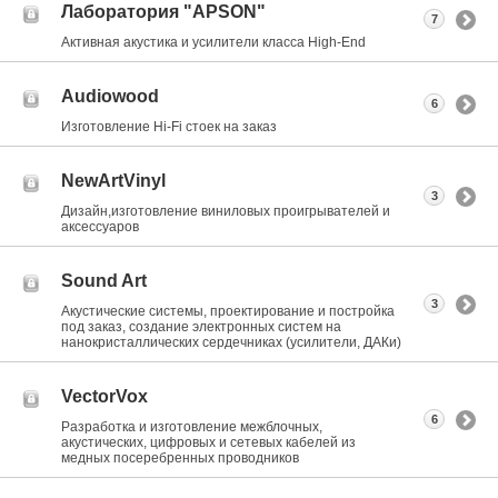
Лаборатория "APSON"
7
Активная акустика и усилители класса Нigh-End
Audiowood
6
Изготовление Hi-Fi стоек на заказ
NewArtVinyl
3
Дизайн,изготовление виниловых проигрывателей и
аксессуаров
Sound Art
3
Акустические системы, проектирование и постройка
под заказ, создание электронных систем на
нанокристаллических сердечниках (усилители, ДАКи)
VectorVox
6
Разработка и изготовление межблочных,
акустических, цифровых и сетевых кабелей из
медных посеребренных проводников