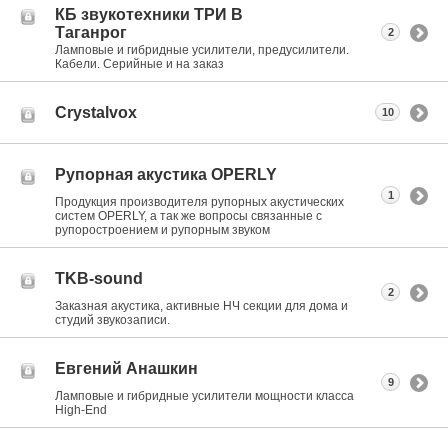
КБ звукотехники ТРИ В
Таганрог
2
Ламповые и гибридные усилители, предусилители.
Кабели. Серийные и на заказ
Crystalvox
10
Рупорная акустика OPERLY
1
Продукция производителя рупорных акустических
систем OPERLY, а так же вопросы связанные с
рупоростроением и рупорным звуком
TKB-sound
2
Заказная акустика, активные НЧ секции для дома и
студий звукозаписи.
Евгений Анашкин
9
Ламповые и гибридные усилители мощности класса
High-End