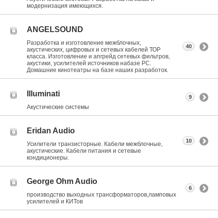
модернизация имеющихся.
ANGELSOUND
Разработка и изготовление межблочных,
40
акустических, цифровых и сетевых кабелей ТОР
класса. Изготовление и апгрейд сетевых фильтров,
акустики, усилителей источников набазе РС.
Домашние кинотеатры на базе наших разработок.
Illuminati
9
Акустические системы
Eridan Audio
10
Усилители транзисторные. Кабели межблочные,
акустические. Кабели питания и сетевые
кондиционеры.
George Ohm Audio
6
производство выходных трансформаторов,ламповых
усилителей и КИТов