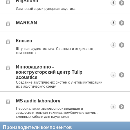
BigSound
6
Ламповый звук и рупорная акустика
MARKAN
8
Князев
2
Штучная аудиотехника. Системы и отдельные
компоненты
Инновационно -
конструкторский центр Tulip
2
acoustics
Создание акустических систем с учётом интеграции
их в акустическую среду
MS audio laboratory
6
Персональная звуковоспроизводящая и
звукоусилительная техника, межблочные шнуры,
сменные кабели для наушников
Производители компонентов