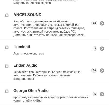
модернизация имеющихся.
ANGELSOUND
Разработка и изготовление межблочных,
40
акустических, цифровых и сетевых кабелей ТОР
класса. Изготовление и апгрейд сетевых фильтров,
акустики, усилителей источников набазе РС.
Домашние кинотеатры на базе наших разработок.
Illuminati
9
Акустические системы
Eridan Audio
10
Усилители транзисторные. Кабели межблочные,
акустические. Кабели питания и сетевые
кондиционеры.
George Ohm Audio
6
производство выходных трансформаторов,ламповых
усилителей и КИТов