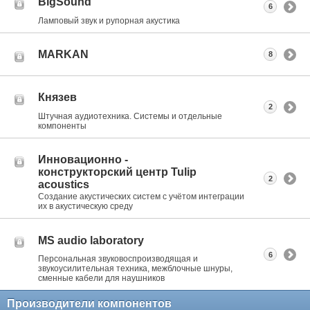
BigSound
6
Ламповый звук и рупорная акустика
MARKAN
8
Князев
2
Штучная аудиотехника. Системы и отдельные
компоненты
Инновационно -
конструкторский центр Tulip
2
acoustics
Создание акустических систем с учётом интеграции
их в акустическую среду
MS audio laboratory
6
Персональная звуковоспроизводящая и
звукоусилительная техника, межблочные шнуры,
сменные кабели для наушников
Производители компонентов