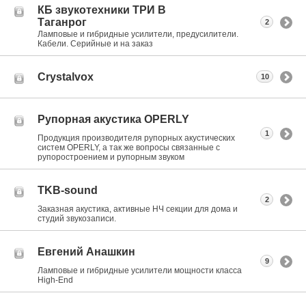
КБ звукотехники ТРИ В
Таганрог
2
Ламповые и гибридные усилители, предусилители.
Кабели. Серийные и на заказ
Crystalvox
10
Рупорная акустика OPERLY
1
Продукция производителя рупорных акустических
систем OPERLY, а так же вопросы связанные с
рупоростроением и рупорным звуком
TKB-sound
2
Заказная акустика, активные НЧ секции для дома и
студий звукозаписи.
Евгений Анашкин
9
Ламповые и гибридные усилители мощности класса
High-End