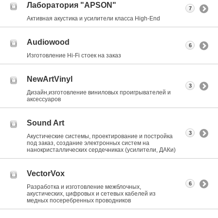
Лаборатория "APSON"
7
Активная акустика и усилители класса Нigh-End
Audiowood
6
Изготовление Hi-Fi стоек на заказ
NewArtVinyl
3
Дизайн,изготовление виниловых проигрывателей и
аксессуаров
Sound Art
3
Акустические системы, проектирование и постройка
под заказ, создание электронных систем на
нанокристаллических сердечниках (усилители, ДАКи)
VectorVox
6
Разработка и изготовление межблочных,
акустических, цифровых и сетевых кабелей из
медных посеребренных проводников