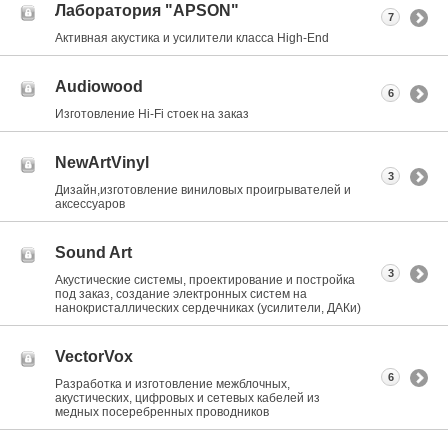
Лаборатория "APSON"
7
Активная акустика и усилители класса Нigh-End
Audiowood
6
Изготовление Hi-Fi стоек на заказ
NewArtVinyl
3
Дизайн,изготовление виниловых проигрывателей и
аксессуаров
Sound Art
3
Акустические системы, проектирование и постройка
под заказ, создание электронных систем на
нанокристаллических сердечниках (усилители, ДАКи)
VectorVox
6
Разработка и изготовление межблочных,
акустических, цифровых и сетевых кабелей из
медных посеребренных проводников