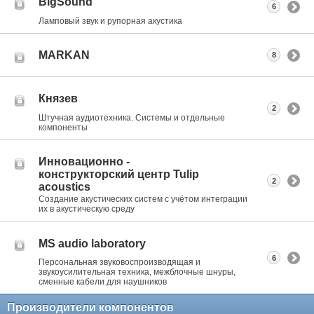
BigSound
6
Ламповый звук и рупорная акустика
MARKAN
8
Князев
2
Штучная аудиотехника. Системы и отдельные
компоненты
Инновационно -
конструкторский центр Tulip
2
acoustics
Создание акустических систем с учётом интеграции
их в акустическую среду
MS audio laboratory
6
Персональная звуковоспроизводящая и
звукоусилительная техника, межблочные шнуры,
сменные кабели для наушников
Производители компонентов