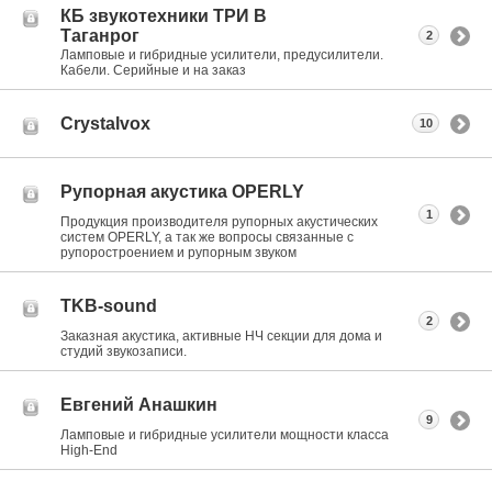
КБ звукотехники ТРИ В
Таганрог
2
Ламповые и гибридные усилители, предусилители.
Кабели. Серийные и на заказ
Crystalvox
10
Рупорная акустика OPERLY
1
Продукция производителя рупорных акустических
систем OPERLY, а так же вопросы связанные с
рупоростроением и рупорным звуком
TKB-sound
2
Заказная акустика, активные НЧ секции для дома и
студий звукозаписи.
Евгений Анашкин
9
Ламповые и гибридные усилители мощности класса
High-End