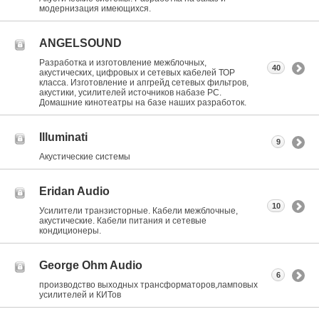
модернизация имеющихся.
ANGELSOUND
Разработка и изготовление межблочных,
40
акустических, цифровых и сетевых кабелей ТОР
класса. Изготовление и апгрейд сетевых фильтров,
акустики, усилителей источников набазе РС.
Домашние кинотеатры на базе наших разработок.
Illuminati
9
Акустические системы
Eridan Audio
10
Усилители транзисторные. Кабели межблочные,
акустические. Кабели питания и сетевые
кондиционеры.
George Ohm Audio
6
производство выходных трансформаторов,ламповых
усилителей и КИТов