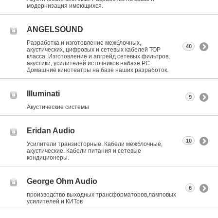
модернизация имеющихся.
ANGELSOUND
Разработка и изготовление межблочных,
40
акустических, цифровых и сетевых кабелей ТОР
класса. Изготовление и апгрейд сетевых фильтров,
акустики, усилителей источников набазе РС.
Домашние кинотеатры на базе наших разработок.
Illuminati
9
Акустические системы
Eridan Audio
10
Усилители транзисторные. Кабели межблочные,
акустические. Кабели питания и сетевые
кондиционеры.
George Ohm Audio
6
производство выходных трансформаторов,ламповых
усилителей и КИТов