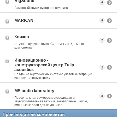
BigSound
6
Ламповый звук и рупорная акустика
MARKAN
8
Князев
2
Штучная аудиотехника. Системы и отдельные
компоненты
Инновационно -
конструкторский центр Tulip
2
acoustics
Создание акустических систем с учётом интеграции
их в акустическую среду
MS audio laboratory
6
Персональная звуковоспроизводящая и
звукоусилительная техника, межблочные шнуры,
сменные кабели для наушников
Производители компонентов