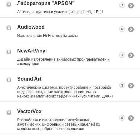
Лаборатория "APSON"
7
Активная акустика и усилители класса Нigh-End
Audiowood
6
Изготовление Hi-Fi стоек на заказ
NewArtVinyl
3
Дизайн,изготовление виниловых проигрывателей и
аксессуаров
Sound Art
3
Акустические системы, проектирование и постройка
под заказ, создание электронных систем на
нанокристаллических сердечниках (усилители, ДАКи)
VectorVox
6
Разработка и изготовление межблочных,
акустических, цифровых и сетевых кабелей из
медных посеребренных проводников