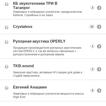
КБ звукотехники ТРИ В
Таганрог
2
Ламповые и гибридные усилители, предусилители.
Кабели. Серийные и на заказ
Crystalvox
10
Рупорная акустика OPERLY
1
Продукция производителя рупорных акустических
систем OPERLY, а так же вопросы связанные с
рупоростроением и рупорным звуком
TKB-sound
2
Заказная акустика, активные НЧ секции для дома и
студий звукозаписи.
Евгений Анашкин
9
Ламповые и гибридные усилители мощности класса
High-End