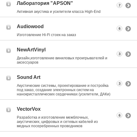
Лаборатория "APSON"
7
Активная акустика и усилители класса Нigh-End
Audiowood
6
Изготовление Hi-Fi стоек на заказ
NewArtVinyl
3
Дизайн,изготовление виниловых проигрывателей и
аксессуаров
Sound Art
3
Акустические системы, проектирование и постройка
под заказ, создание электронных систем на
нанокристаллических сердечниках (усилители, ДАКи)
VectorVox
6
Разработка и изготовление межблочных,
акустических, цифровых и сетевых кабелей из
медных посеребренных проводников