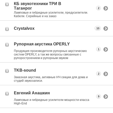
КБ звукотехники ТРИ В
Таганрог
2
Ламповые и гибридные усилители, предусилители.
Кабели. Серийные и на заказ
Crystalvox
10
Рупорная акустика OPERLY
1
Продукция производителя рупорных акустических
систем OPERLY, а так же вопросы связанные с
рупоростроением и рупорным звуком
TKB-sound
2
Заказная акустика, активные НЧ секции для дома и
студий звукозаписи.
Евгений Анашкин
9
Ламповые и гибридные усилители мощности класса
High-End