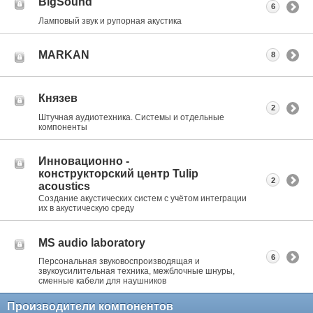
BigSound
6
Ламповый звук и рупорная акустика
MARKAN
8
Князев
2
Штучная аудиотехника. Системы и отдельные
компоненты
Инновационно -
конструкторский центр Tulip
2
acoustics
Создание акустических систем с учётом интеграции
их в акустическую среду
MS audio laboratory
6
Персональная звуковоспроизводящая и
звукоусилительная техника, межблочные шнуры,
сменные кабели для наушников
Производители компонентов