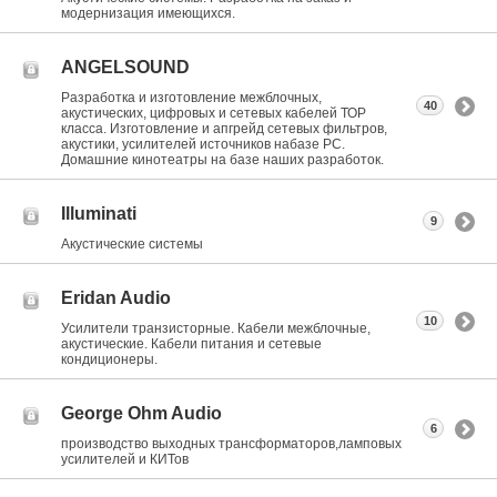
модернизация имеющихся.
ANGELSOUND
Разработка и изготовление межблочных,
40
акустических, цифровых и сетевых кабелей ТОР
класса. Изготовление и апгрейд сетевых фильтров,
акустики, усилителей источников набазе РС.
Домашние кинотеатры на базе наших разработок.
Illuminati
9
Акустические системы
Eridan Audio
10
Усилители транзисторные. Кабели межблочные,
акустические. Кабели питания и сетевые
кондиционеры.
George Ohm Audio
6
производство выходных трансформаторов,ламповых
усилителей и КИТов