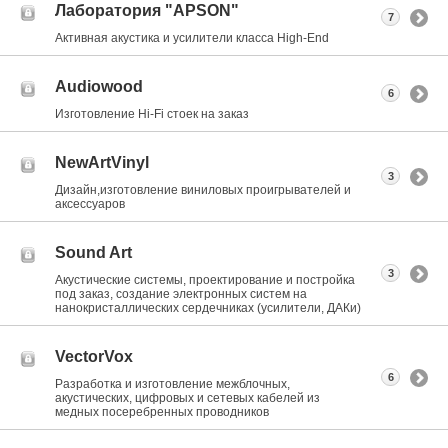
Лаборатория "APSON"
7
Активная акустика и усилители класса Нigh-End
Audiowood
6
Изготовление Hi-Fi стоек на заказ
NewArtVinyl
3
Дизайн,изготовление виниловых проигрывателей и
аксессуаров
Sound Art
3
Акустические системы, проектирование и постройка
под заказ, создание электронных систем на
нанокристаллических сердечниках (усилители, ДАКи)
VectorVox
6
Разработка и изготовление межблочных,
акустических, цифровых и сетевых кабелей из
медных посеребренных проводников