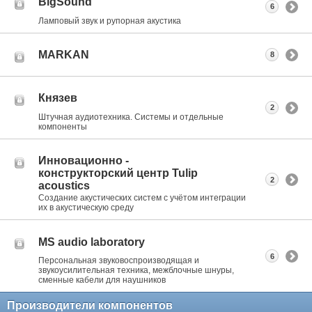
BigSound
6
Ламповый звук и рупорная акустика
MARKAN
8
Князев
2
Штучная аудиотехника. Системы и отдельные
компоненты
Инновационно -
конструкторский центр Tulip
2
acoustics
Создание акустических систем с учётом интеграции
их в акустическую среду
MS audio laboratory
6
Персональная звуковоспроизводящая и
звукоусилительная техника, межблочные шнуры,
сменные кабели для наушников
Производители компонентов