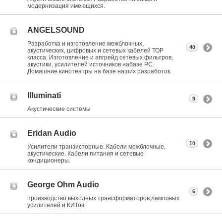
модернизация имеющихся.
ANGELSOUND
Разработка и изготовление межблочных,
40
акустических, цифровых и сетевых кабелей ТОР
класса. Изготовление и апгрейд сетевых фильтров,
акустики, усилителей источников набазе РС.
Домашние кинотеатры на базе наших разработок.
Illuminati
9
Акустические системы
Eridan Audio
10
Усилители транзисторные. Кабели межблочные,
акустические. Кабели питания и сетевые
кондиционеры.
George Ohm Audio
6
производство выходных трансформаторов,ламповых
усилителей и КИТов