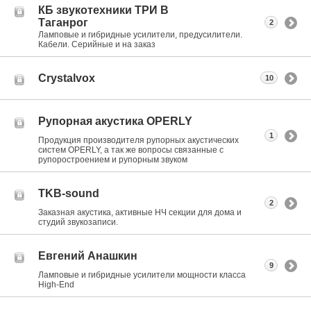
КБ звукотехники ТРИ В
Таганрог
2
Ламповые и гибридные усилители, предусилители.
Кабели. Серийные и на заказ
Crystalvox
10
Рупорная акустика OPERLY
1
Продукция производителя рупорных акустических
систем OPERLY, а так же вопросы связанные с
рупоростроением и рупорным звуком
TKB-sound
2
Заказная акустика, активные НЧ секции для дома и
студий звукозаписи.
Евгений Анашкин
9
Ламповые и гибридные усилители мощности класса
High-End