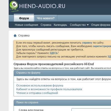
Форум
Что нового?
Новые сообщения
Справка
Календарь
Сообщество
Опции форума
Справка
Если это ваш первый визит, рекомендуем почитать
справку
по сайту.
Для того, чтобы начать писать сообщения, Вам необходимо
зарегистриров
Для просмотра сообщений регистрация не требуется.
Забыли пароль? Нажмите
ЗДЕСЬ!
Для повторного запроса письма на активацию учетной записи нажмите
ЗД
Справка Форум производителей российского Hi-End
Здесь вы можете найти ответы на вопросы о том, как работает сайт. Вы можете исп
Справка по форуму
Здесь вы найдёте ответы на вопросы о том, как работает этот фор
Основное использование форума
Кабинет и возможности профиля пользователя
Чтение и отправка сообщений
Поиск по справке
Слова для поиска: