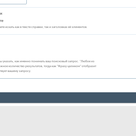
ах
те
те искать как в тексте справки, так и заголовках её элементов.
бы указать, как именно понимать ваш поисковый запрос. "Любое из
жное количество результатов, тогда как "Фразу целиком" отобразит
ствует вашему запросу.