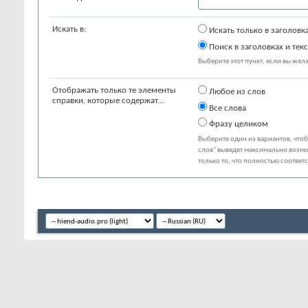
Искать в:
Искать только в заголовк
Поиск в заголовках и текс
Выберите этот пункт, если вы желае
Отображать только те элементы
Любое из слов
справки, которые содержат...
Все слова
Фразу целиком
Выберите один из вариантов, что
слов" выведет максимально возмо
только то, что полностью соответ