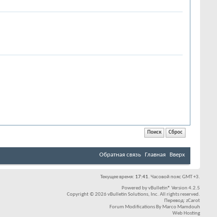
Обратная связь
Главная
Вверх
Текущее время:
17:41
. Часовой пояс GMT +3.
Powered by
vBulletin®
Version 4.2.5
Copyright © 2026 vBulletin Solutions, Inc. All rights reserved.
Перевод:
zCarot
Forum Modifications By
Marco Mamdouh
Web Hosting