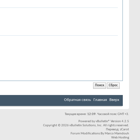
Обратная связь
Главная
Вверх
Текущее время:
12:09
. Часовой пояс GMT +3.
Powered by
vBulletin®
Version 4.2.5
Copyright © 2026 vBulletin Solutions, Inc. All rights reserved.
Перевод:
zCarot
Forum Modifications By
Marco Mamdouh
Web Hosting