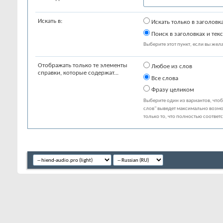
Искать в:
Искать только в заголовк
Поиск в заголовках и текс
Выберите этот пункт, если вы желае
Отображать только те элементы
Любое из слов
справки, которые содержат...
Все слова
Фразу целиком
Выберите один из вариантов, что
слов" выведет максимально возмо
только то, что полностью соответ