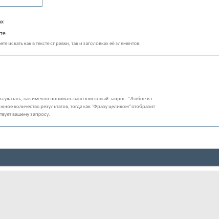
ах
те
те искать как в тексте справки, так и заголовках её элементов.
бы указать, как именно понимать ваш поисковый запрос. "Любое из
жное количество результатов, тогда как "Фразу целиком" отобразит
ствует вашему запросу.