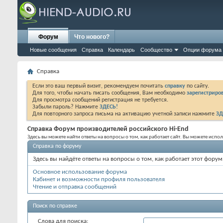
Форум
Что нового?
Новые сообщения
Справка
Календарь
Сообщество
Опции форума
Справка
Если это ваш первый визит, рекомендуем почитать
справку
по сайту.
Для того, чтобы начать писать сообщения, Вам необходимо
зарегистриров
Для просмотра сообщений регистрация не требуется.
Забыли пароль? Нажмите
ЗДЕСЬ!
Для повторного запроса письма на активацию учетной записи нажмите
ЗД
Справка Форум производителей российского Hi-End
Здесь вы можете найти ответы на вопросы о том, как работает сайт. Вы можете исп
Справка по форуму
Здесь вы найдёте ответы на вопросы о том, как работает этот фор
Основное использование форума
Кабинет и возможности профиля пользователя
Чтение и отправка сообщений
Поиск по справке
Слова для поиска: