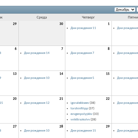
ик
Среда
Четверг
Пятни
29
30
1
Дни рождения 11
Дни рождения
6
7
8
8
Дни рождения 14
Дни рождения 7
Дни рождения
13
14
15
9
Дни рождения 10
Дни рождения 5
Дни рождения
20
21
22
15
Дни рождения 12
igoralekkseev
(38)
Дни рождения
torshinfilipp
(37)
evvgenpolyykkv
(33)
vvikttrsokolvv
(28)
27
28
29
8
Дни рождения 10
Дни рождения 15
Дни рождения